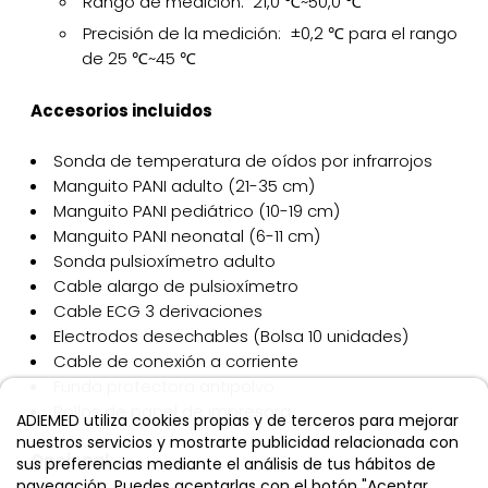
Rango de medición: 21,0 ℃~50,0 ℃
Precisión de la medición: ±0,2 ℃ para el rango
de 25 ℃~45 ℃
Accesorios incluidos
Sonda de temperatura de oídos por infrarrojos
Manguito PANI adulto (21-35 cm)
Manguito PANI pediátrico (10-19 cm)
Manguito PANI neonatal (6-11 cm)
Sonda pulsioxímetro adulto
Cable alargo de pulsioxímetro
Cable ECG 3 derivaciones
Electrodos desechables (Bolsa 10 unidades)
Cable de conexión a corriente
Funda protectora antipolvo
Rollos de papel de impresora
ADIEMED utiliza cookies propias y de terceros para mejorar
nuestros servicios y mostrarte publicidad relacionada con
Opcional
sus preferencias mediante el análisis de tus hábitos de
navegación. Puedes aceptarlas con el botón "Aceptar