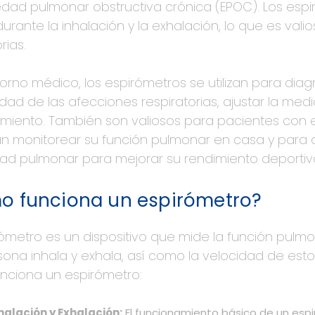
ad pulmonar obstructiva crónica (EPOC). Los espiró
durante la inhalación y la exhalación, lo que es val
rias.
torno médico, los espirómetros se utilizan para d
dad de las afecciones respiratorias, ajustar la med
tamiento. También son valiosos para pacientes co
n monitorear su función pulmonar en casa y para a
ad pulmonar para mejorar su rendimiento deportiv
o funciona un espirómetro?
ómetro es un dispositivo que mide la función pulm
ona inhala y exhala, así como la velocidad de estos 
nciona un espirómetro:
halación y Exhalación:
El funcionamiento básico de un espir