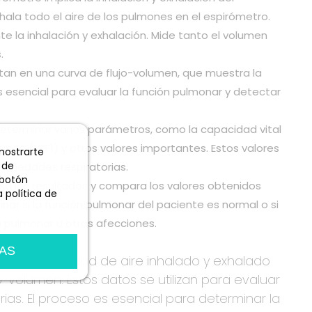
hala todo el aire de los pulmones en el espirómetro.
te la inhalación y exhalación. Mide tanto el volumen
.
tan en una curva de flujo-volumen, que muestra la
s esencial para evaluar la función pulmonar y detectar
 determinar varios parámetros, como la capacidad vital
undo (VEF1) y otros valores importantes. Estos valores
 mostrarte
 de
fermedades respiratorias.
 botón
isa los resultados y compara los valores obtenidos
 política de
nar si la función pulmonar del paciente es normal o si
ón pulmonar u otras afecciones.
AS
edir la cantidad de aire inhalado y exhalado
o-volumen. Estos datos se utilizan para evaluar
ias. El proceso es esencial para determinar la