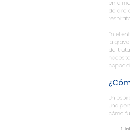
enfermed
de aire 
respirato
En el en
la grave
del tra
necesita
capacid
¿Cóm
Un espir
una pers
cómo fu
In