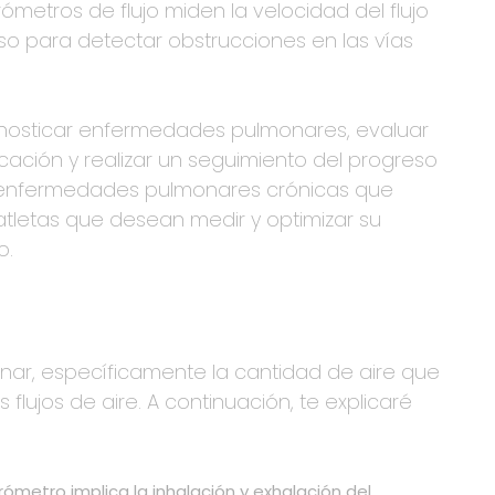
metros de flujo miden la velocidad del flujo
ioso para detectar obstrucciones en las vías
iagnosticar enfermedades pulmonares, evaluar
icación y realizar un seguimiento del progreso
n enfermedades pulmonares crónicas que
tletas que desean medir y optimizar su
o.
onar, específicamente la cantidad de aire que
flujos de aire. A continuación, te explicaré
ómetro implica la inhalación y exhalación del