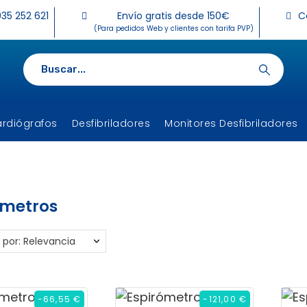
35 252 621
Envío gratis desde 150€
C
(Para pedidos Web y clientes con tarifa PVP)
ardiógrafos
Desfibriladores
Monitores Desfibriladores
ómetros
 por: Relevancia
-66,55 €
-121,00 €