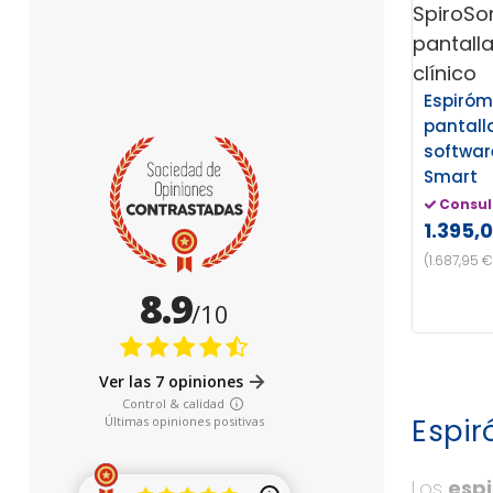
Espiróm
pantalla
softwar
Smart
Consul
1.395,
(1.687,95 €
Espir
Los
esp