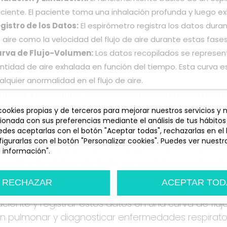
ciente. El paciente toma una inhalación profunda y luego ex
gistro de los Datos:
El espirómetro registra los datos duran
 aire como la velocidad del flujo de aire durante estas fases
rva de Flujo-Volumen:
Los datos recopilados se represen
ntidad de aire exhalada en función del tiempo. Esta curva e
alquier anormalidad en el flujo de aire.
lculos y Resultados:
El espirómetro realiza cálculos para
rzada (CVF), el volumen espiratorio forzado en el primer seg
 cookies propias y de terceros para mejorar nuestros servicios y
cionada con sus preferencias mediante el análisis de tus hábitos
 utilizan para evaluar la función pulmonar y diagnosticar en
des aceptarlas con el botón "Aceptar todas", rechazarlas en el
aluación de las Mediciones:
Un profesional de la salud rev
igurarlas con el botón "Personalizar cookies". Puedes ver nuestra
n las normas y patrones de referencia. Esto permite determi
 información".
y indicios de obstrucción de las vías respiratorias, restricci
n
Personalizar cookies
RECHAZAR
ACEPTAR TOD
en, el funcionamiento de un espirómetro implica m
aciente y registrar estos datos en una curva de fluj
ón pulmonar y diagnosticar enfermedades respirator