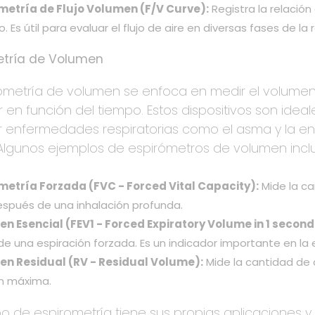
metría de Flujo Volumen (F/V Curve):
Registra la relación
. Es útil para evaluar el flujo de aire en diversas fases de la 
etría de Volumen
rometría de volumen se enfoca en medir el volumen
r en función del tiempo. Estos dispositivos son ide
r enfermedades respiratorias como el asma y la e
Algunos ejemplos de espirómetros de volumen incl
metría Forzada (FVC - Forced Vital Capacity):
Mide la c
espués de una inhalación profunda.
n Esencial (FEV1 - Forced Expiratory Volume in 1 second
e una espiración forzada. Es un indicador importante en la 
n Residual (RV - Residual Volume):
Mide la cantidad de
n máxima.
o de espirometría tiene sus propias aplicaciones y 