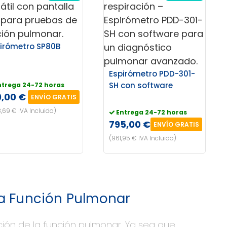
irómetro SP80B
Espirómetro PDD-301-
SH con software
ntrega 24-72 horas
9,00 €
ENVÍO GRATIS
,69 € IVA Incluido)
Entrega 24-72 horas
795,00 €
ENVÍO GRATIS
(961,95 € IVA Incluido)
la Función Pulmonar
ción de la función pulmonar. Ya sea que