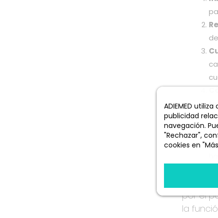
pa
Re
de
Cu
ca
cu
Cá
fo
ADIEMED utiliza
publicidad rela
se
navegación. Pue
Ev
"Rechazar", conf
co
cookies en "Más
ha
Más informació
En resum
por el p
la funci