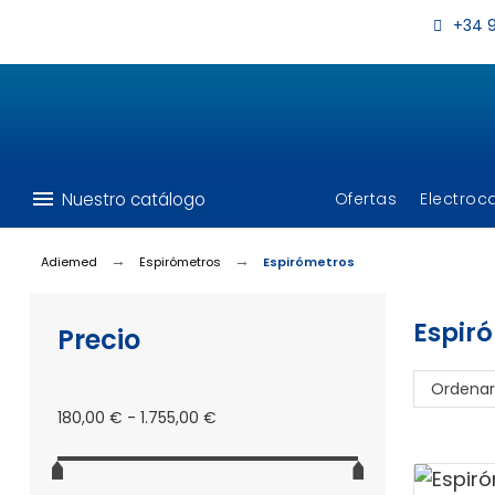
+34 9
menu
Nuestro catálogo
Ofertas
Electroc
Adiemed
Espirómetros
Espirómetros
Espir
Precio
Ordenar
180,00 € - 1.755,00 €