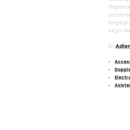
depender
paciente
respirat
largo de
En
Adi
Acceso
Doppl
Electr
Asiste