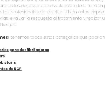
á de los objetivos de la evaluación de la función 
. Los profesionales de la salud utilizan estos disp
orias, evaluar la respuesta al tratamiento y realiza
l tiempo.
emed
, tenemos todas estas categorías que podrían 
rios para desfibriladores
ers
obisturís
ntes de RCP