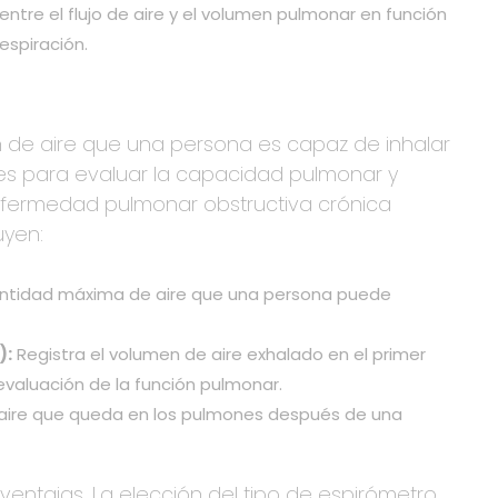
 entre el flujo de aire y el volumen pulmonar en función
respiración.
 de aire que una persona es capaz de inhalar
ales para evaluar la capacidad pulmonar y
nfermedad pulmonar obstructiva crónica
uyen:
antidad máxima de aire que una persona puede
):
Registra el volumen de aire exhalado en el primer
evaluación de la función pulmonar.
 aire que queda en los pulmones después de una
ventajas. La elección del tipo de espirómetro