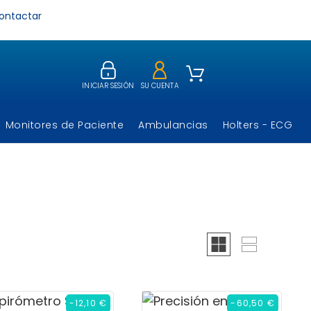
ontactar
INICIAR SESIÓN
SU CUENTA
Monitores de Paciente
Ambulancias
Holters - ECG
-12,10 €
-60,50 €