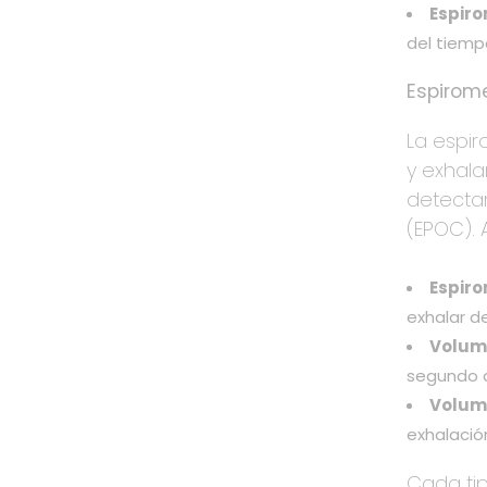
Espiro
del tiempo
Espirom
La espi
y exhala
detecta
(EPOC). 
Espiro
exhalar d
Volume
segundo d
Volume
exhalació
Cada tip