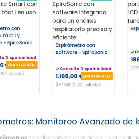
etro con
Esp
 táctil y
e - SpiroSonic
Espirómetro con
software - SpiroSonic
E
ta Disponibilidad
18
00 €
ENVÍO GRATIS
(228
Consulta Disponibilidad
 IVA Incluido)
1.195,00 €
ENVÍO GRATIS
(1.445,95 € IVA Incluido)
ómetros: Monitoreo Avanzado de 
irómetros
son dispositivos esenciales en la evalua