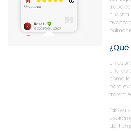
trabajes
nuestra
avanzado
pulmones
¿Qué 
Un espi
una pers
como la 
para eva
tratami
Existen 
espiróm
del tiem