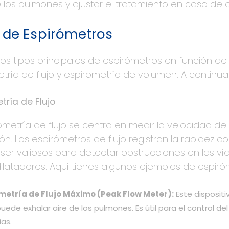
 los pulmones y ajustar el tratamiento en caso de
 de Espirómetros
dos tipos principales de espirómetros en función d
tría de flujo y espirometría de volumen. A continua
tría de Flujo
ometría de flujo se centra en medir la velocidad del 
ón. Los espirómetros de flujo registran la rapidez co
er valiosos para detectar obstrucciones en las vías
latadores. Aquí tienes algunos ejemplos de espiróm
metría de Flujo Máximo (Peak Flow Meter):
Este dispositi
uede exhalar aire de los pulmones. Es útil para el control d
ias.