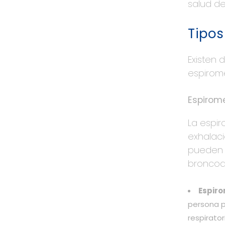
salud de
Tipos
Existen 
espirome
Espirome
La espir
exhalaci
pueden s
broncodi
Espiro
persona p
respirator