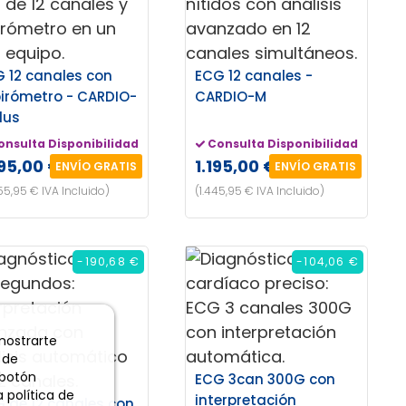
 12 canales con
ECG 12 canales -
irómetro - CARDIO-
CARDIO-M
lus
onsulta Disponibilidad
Consulta Disponibilidad
195,00 €
1.195,00 €
ENVÍO GRATIS
ENVÍO GRATIS
55,95 € IVA Incluido)
(1.445,95 € IVA Incluido)
-190,68 €
-104,06 €
 mostrarte
 de
 botón
ECG 3can 300G con
 política de
interpretación
 de 12 canales con