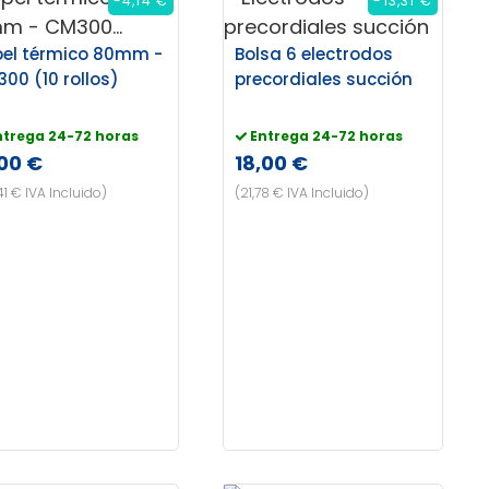
-4,14 €
-13,31 €
el térmico 80mm -
Bolsa 6 electrodos
00 (10 rollos)
precordiales succión
ntrega 24-72 horas
Entrega 24-72 horas
,00 €
18,00 €
41 € IVA Incluido)
(21,78 € IVA Incluido)