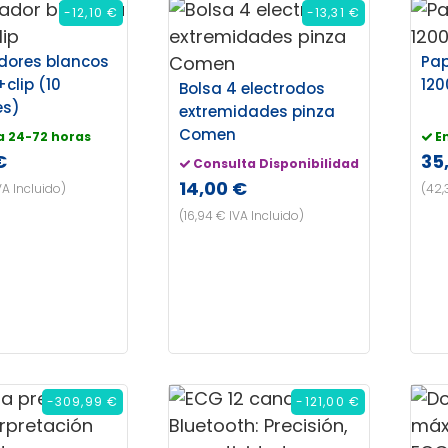
-12,10 €
-13,31 €
dores blancos
Pap
clip (10
120
Bolsa 4 electrodos
es)
extremidades pinza
Comen
a 24-72 horas
E
€
35
Consulta Disponibilidad
14,00 €
VA Incluido)
(42,
(16,94 € IVA Incluido)
-309,99 €
-121,00 €