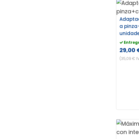
Adapta
a pinza+
unidad
Entreg
29,00 
(35,09 € I