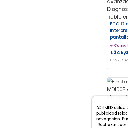
ECG 12 
interpre
pantall
Consul
1.345,
(1.627,45 €
ADIEMED utiliza
ECG 1 c
publicidad rela
navegación. Pue
"Rechazar", conf