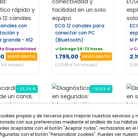
canales con
ECG 12 canales para
ECG
tación y
conectar con PC
esp
a grande - H12
(Bluetooth)
M P
ta Disponibilidad
Entrega 24-72 horas
C
00 €
1.795,00 €
2.
ENVÍO GRATIS
ENVÍO GRATIS
 IVA Incluido)
(2.171,95 € IVA Incluido)
(2.6
-25,05 €
-131,04 €
 cookies propias y de terceros para mejorar nuestros servicios y
anal - MD100B
cionada con sus preferencias mediante el análisis de tus hábitos
des aceptarlas con el botón "Aceptar todas", rechazarlas en el
igurarlas con el botón "Personalizar cookies". Puedes ver nuestra
ECG 12 canales con
ECG