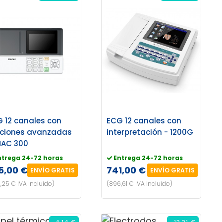
 12 canales con
ECG 12 canales con
nciones avanzadas
interpretación - 1200G
MAC 300
ntrega 24-72 horas
Entrega 24-72 horas
5,00 €
741,00 €
ENVÍO GRATIS
ENVÍO GRATIS
,25 € IVA Incluido)
(896,61 € IVA Incluido)