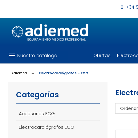
+34 9
menu
Nuestro catálogo
Ofertas
Electroc
Adiemed
Electrocardiógrafos - ECG
Elect
Categorías
Ordenar
Accesorios ECG
Electrocardiógrafos ECG