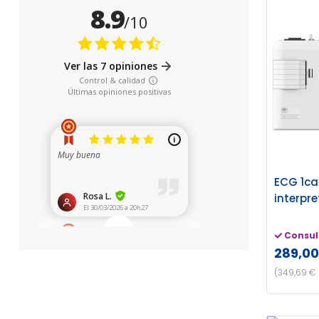
ECG 1ca
interpr
Consul
289,00
(349,69 € 