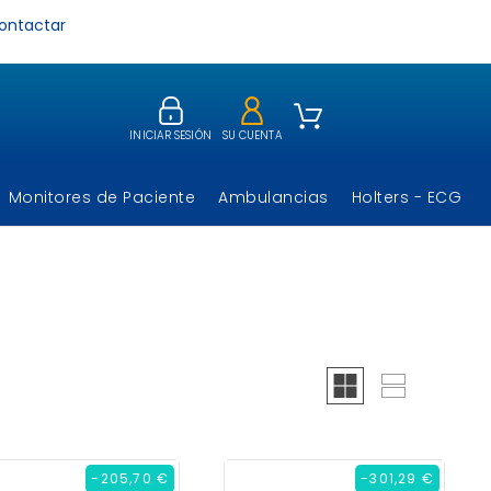
ontactar
INICIAR SESIÓN
SU CUENTA
Monitores de Paciente
Ambulancias
Holters - ECG
-205,70 €
-301,29 €