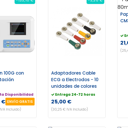
-133,10 €
-3,36 €
Pap
CM3
E
21
(25,
n 100G con
Adaptadores Cable
etación
ECG a Electrodos - 10
unidades de colores
ta Disponibilidad
Entrega 24-72 horas
 €
25,00 €
ENVÍO GRATIS
IVA Incluido)
(30,25 € IVA Incluido)