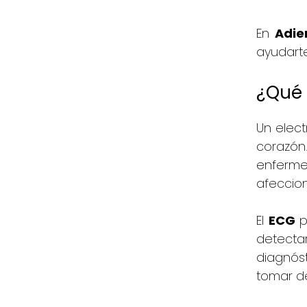
En
Adi
ayudarte
¿Qué 
Un elect
corazón
enfermed
afeccio
El
ECG
p
detecta
diagnós
tomar de