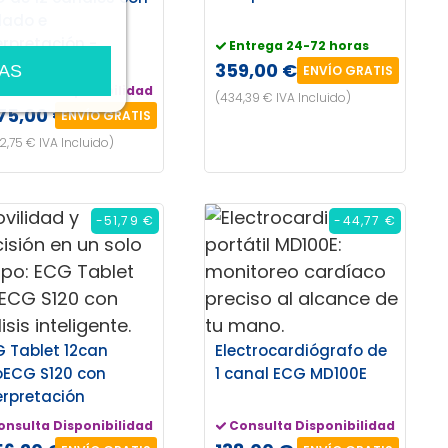
lado e
erpretación -
Entrega 24-72 horas
1200A
359,00 €
AS
ENVÍO GRATIS
onsulta Disponibilidad
(434,39 € IVA Incluido)
275,00 €
ENVÍO GRATIS
42,75 € IVA Incluido)
-51,79 €
-44,77 €
 Tablet 12can
Electrocardiógrafo de
ECG S120 con
1 canal ECG MD100E
erpretación
onsulta Disponibilidad
Consulta Disponibilidad