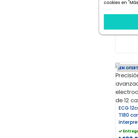
cookies en "Más
Consul
Más informació
275,00
(332,75 € 
¡EN OFER
ECG 12
T180 co
interpr
Entreg