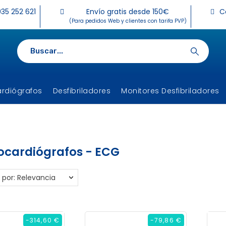
35 252 621
Envío gratis desde 150€
C
(Para pedidos Web y clientes con tarifa PVP)
ardiógrafos
Desfibriladores
Monitores Desfibriladores
rocardiógrafos - ECG
 por: Relevancia
-314,60 €
-79,86 €