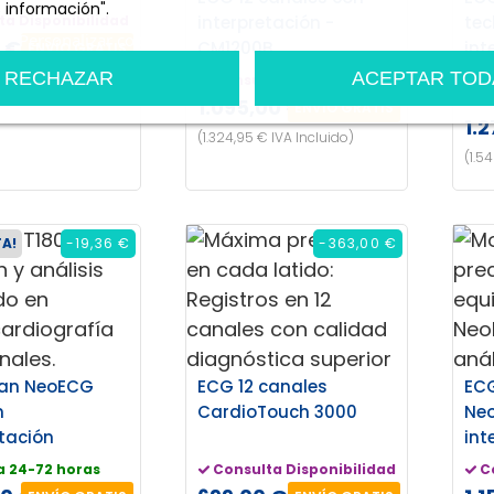
 información".
interpretación -
tec
ta Disponibilidad
n
Personalizar cookies
 €
CM1200B
int
ENVÍO GRATIS
CM
RECHAZAR
ACEPTAR TOD
IVA Incluido)
Consulta Disponibilidad
C
1.095,00 €
ENVÍO GRATIS
1.
(1.324,95 € IVA Incluido)
(1.5
TA!
-19,36 €
-363,00 €
can NeoECG
ECG 12 canales
ECG
n
CardioTouch 3000
Neo
etación
int
a 24-72 horas
Consulta Disponibilidad
C