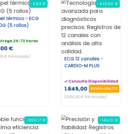
-3,63 €
-423,50 €
el térmico - ECG
0G (5 rollos)
ntrega 24-72 horas
,00 €
35 € IVA Incluido)
ECG 12 canales -
CARDIO-M PLUS
Consulta Disponibilidad
1.645,00 €
ENVÍO GRATIS
(1.990,45 € IVA Incluido)
-600,17 €
-143,01 €