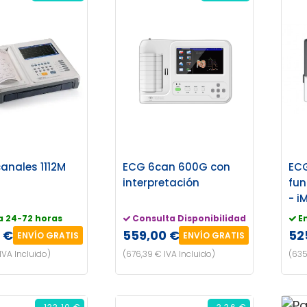
canales 1112M
ECG 6can 600G con
ECG
interpretación
fu
- i
a 24-72 horas
Consulta Disponibilidad
E
 €
559,00 €
52
ENVÍO GRATIS
ENVÍO GRATIS
IVA Incluido)
(676,39 € IVA Incluido)
(635