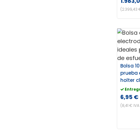
1.983,
(2.399,43 
Bolsa 1
prueba 
holter c
Entreg
6,95 €
(8,41 € IVA