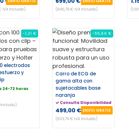
00 €
699,00 €
1.1
ENVÍO GRATIS
ENVÍO GRATIS
€ IVA Incluido)
(845,79 € IVA Incluido)
(1.3
-1,21 €
-55,66 €
00 electrodos
esfuerzo y
Carro de ECG de
lip
gama alta con
sujetacables base
a 24-72 horas
naranja
Consulta Disponibilidad
 Incluido)
499,00 €
ENVÍO GRATIS
(603,79 € IVA Incluido)