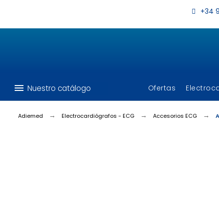
+34 9
menu
Nuestro catálogo
Ofertas
Electroc
Adiemed
Electrocardiógrafos - ECG
Accesorios ECG
A