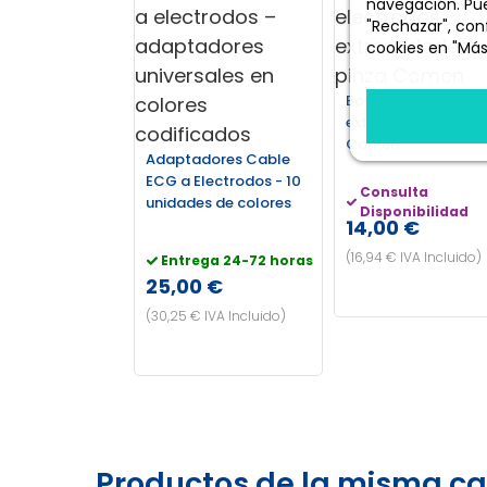
navegación. Pue
"Rechazar", conf
cookies en "Más
Más informació
Bolsa 4 electrodos
extremidades pinz
Comen
Adaptadores Cable
ECG a Electrodos - 10
Consulta
unidades de colores
Disponibilidad
14,00 €
(16,94 € IVA Incluido)
Entrega 24-72 horas
25,00 €
(30,25 € IVA Incluido)
Productos de la misma ca