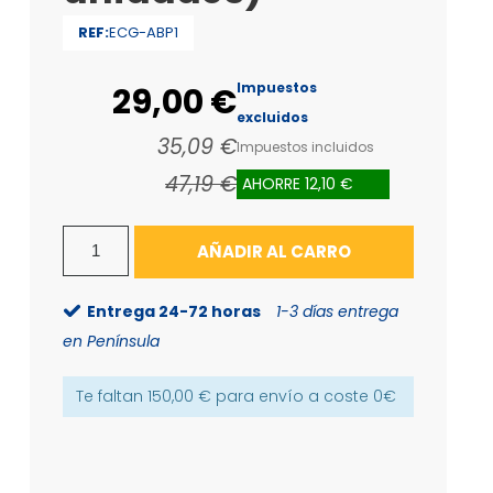
REF:
ECG-ABP1
Impuestos
29,00 €
excluidos
35,09 €
Impuestos incluidos
47,19 €
AHORRE 12,10 €
AÑADIR AL CARRO
Entrega 24-72 horas
1-3 días entrega
en Península
Te faltan
150,00 €
para envío a coste
0€