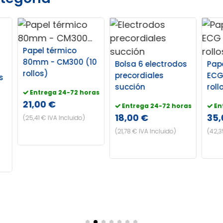
(10
Bolsa 6 electrodos
Papel térmico -
precordiales
ECG 1200G (5
succión
rollos)
Bo
oras
el
Entrega 24-72 horas
Entrega 24-72 horas
esf
18,00 €
35,00 €
cli
(21,78 € IVA Incluido)
(42,35 € IVA Incluido)
E
6,
(8,4