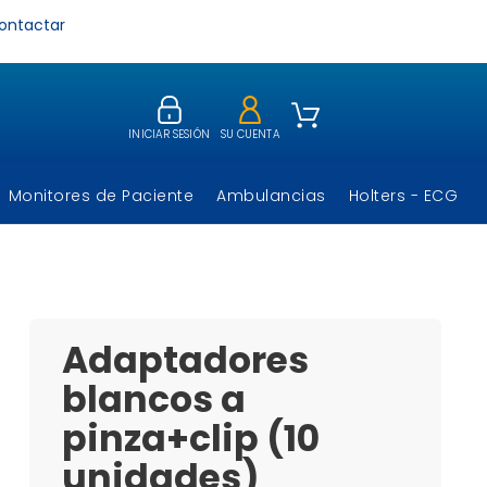
ontactar
INICIAR SESIÓN
SU CUENTA
Monitores de Paciente
Ambulancias
Holters - ECG
Adaptadores
blancos a
pinza+clip (10
unidades)