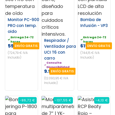
Monitor PC-900
Bomba de
PRO con temp.
Infusión - VP3
oido
Entrega 24-72
Entrega 24-72
Respirador /
horas
horas
599,00 €
615,00 €
ENVÍO GRATIS
Ventilador para
ENVÍO GRATIS
UCI T6 con
(724,79 € IVA
(744,15 € IVA
Incluido)
Incluido)
carro
Consulta
Disponibilidad
9.995,00 €
ENVÍO GRATIS
(12.093,95 € IVA
Incluido)
-86,72 €
-137,55 €
-4,13 €