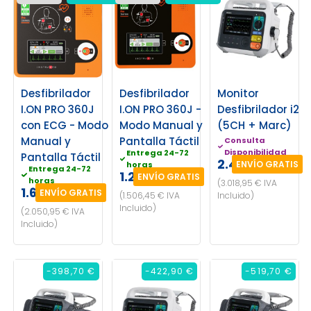
Desfibrilador
Desfibrilador
Monitor
I.ON PRO 360J
I.ON PRO 360J -
Desfibrilador i2
con ECG - Modo
Modo Manual y
(5CH + Marc)
Manual y
Pantalla Táctil
Consulta
Disponibilidad
Entrega 24-72
Pantalla Táctil
2.495,00 €
ENVÍO GRATIS
horas
Entrega 24-72
1.245,00 €
ENVÍO GRATIS
horas
(3.018,95 € IVA
1.695,00 €
ENVÍO GRATIS
(1.506,45 € IVA
Incluido)
Incluido)
(2.050,95 € IVA
Incluido)
-398,70 €
-422,90 €
-519,70 €