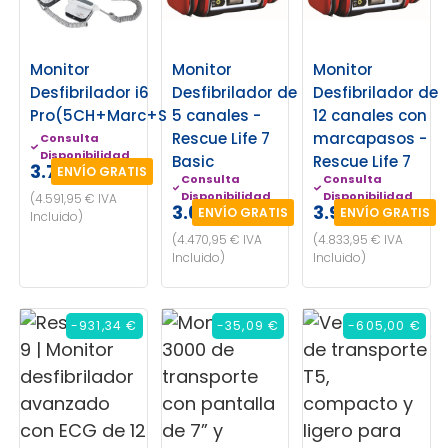
Monitor
Monitor
Monitor
Desfibrilador i6
Desfibrilador de
Desfibrilador de
Pro(5CH+Marc+SPo2+PANI+TE
5 canales -
12 canales con
Rescue Life 7
marcapasos -
Consulta
Disponibilidad
Basic
Rescue Life 7
3.795,00 €
ENVÍO GRATIS
Consulta
Consulta
Disponibilidad
Disponibilidad
(4.591,95 € IVA
3.695,00 €
3.995,00 €
ENVÍO GRATIS
ENVÍO GRATIS
Incluido)
(4.470,95 € IVA
(4.833,95 € IVA
Incluido)
Incluido)
-931,34 €
-35,09 €
-605,00 €