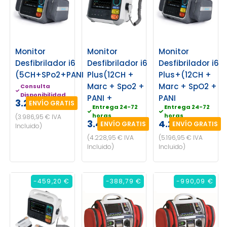
Monitor
Monitor
Monitor
Desfibrilador i6
Desfibrilador i6
Desfibrilador i6
(5CH+SPo2+PANI+TEMP)
Plus(12CH +
Plus+(12CH +
Marc + Spo2 +
Marc + SpO2 +
Consulta
Disponibilidad
PANI +
PANI
3.295,00 €
ENVÍO GRATIS
Entrega 24-72
Entrega 24-72
horas
horas
(3.986,95 € IVA
3.495,00 €
4.295,00 €
ENVÍO GRATIS
ENVÍO GRATIS
Incluido)
(4.228,95 € IVA
(5.196,95 € IVA
Incluido)
Incluido)
-459,20 €
-388,79 €
-990,09 €