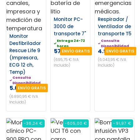
Monitor PC-
Respirador /
3000 de
Ventilador de
transporte 7"
transporte T5
Monitor
Entrega 24-72
Consulta
Desfibrilador
horas
Disponibilidad
Rescue Life 9
575,00 €
4.995,00 €
ENVÍO GRATIS
ENVÍO GRATIS
(Impresora,
(695,75 € IVA
(6.043,95 € IVA
ECG 12 ch,
Incluido)
Incluido)
Temp)
Consulta
Disponibilidad
5.695,00 €
ENVÍO GRATIS
(6.890,95 € IVA
Incluido)
-36,24 €
-605,00 €
-91,97 €