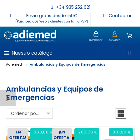
+34 935 252 621
Envío gratis desde 150€
Contactar
(Para pedidos Web y clientes con tarifa PVP)
INICIAR SESIÓN
SU CUENTA
menu
Nuestro catálogo
Adiemed
Ambulancias y Equipos de Emergencias
Ambulancias y Equipos de
Emergencias
Ordenar por: Relevancia
¡EN
-363,00 €
¡EN
-205,70 €
-301,90 €
OFERTA!
OFERTA!