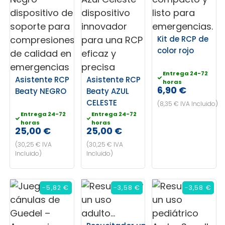
Kit de RCP de
color rojo
Entrega 24-72
Asistente RCP
Asistente RCP
horas
6,90 €
Beaty NEGRO
Beaty AZUL
CELESTE
(8,35 € IVA Incluido)
Entrega 24-72
Entrega 24-72
horas
horas
25,00 €
25,00 €
(30,25 € IVA
(30,25 € IVA
Incluido)
Incluido)
-5,82 €
-3,58 €
-3,58 €