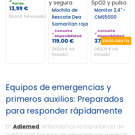
horas
13,99 €
Mochila de
Monitor 2,4" -
(16,93 € IVA Incluido)
Rescate Dea
CMS5000
Samaritan roja
Consulta
Consulta
Disponibilidad
Disponibilidad
119,00 €
375,00 €
ENVÍO GRATIS
(143,99 € IVA
(453,75 € IVA
Incluido)
Incluido)
Equipos de emergencias y
primeros auxilios: Preparados
para responder rápidamente
En
Adiemed
, entendemos la importancia de
contar con equipos de emergencias médicas