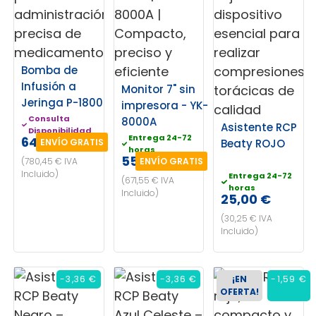
Bomba de
Infusión a
Monitor 7" sin
Jeringa P-1800
impresora - YK-
Consulta
8000A
Asistente RCP
Disponibilidad
Entrega 24-72
645,00 €
ENVÍO GRATIS
Beaty ROJO
horas
555,00 €
(780,45 € IVA
ENVÍO GRATIS
Incluido)
Entrega 24-72
(671,55 € IVA
horas
Incluido)
25,00 €
(30,25 € IVA
Incluido)
-3,36 €
-3,36 €
¡EN
-1,59 €
OFERTA!