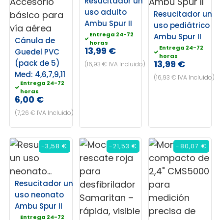
Resucitador un
uso adulto
Resucitador un
Ambu Spur II
uso pediátrico
Entrega 24-72
Ambu Spur II
Cánula de
horas
Entrega 24-72
13,99 €
Guedel PVC
horas
(pack de 5)
13,99 €
(16,93 € IVA Incluido)
Med: 4,6,7,9,11
(16,93 € IVA Incluido)
Entrega 24-72
horas
6,00 €
(7,26 € IVA Incluido)
-3,58 €
-21,53 €
-80,07 €
Resucitador un
uso neonato
Ambu Spur II
Entrega 24-72