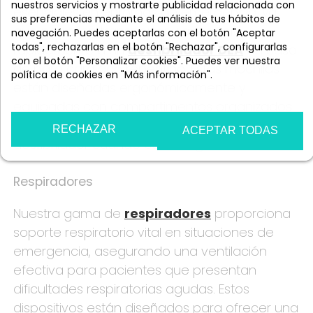
nuestros servicios y mostrarte publicidad relacionada con
esenciales en entornos de emergencia, ya
sus preferencias mediante el análisis de tus hábitos de
que permiten transportar y acceder
navegación. Puedes aceptarlas con el botón "Aceptar
todas", rechazarlas en el botón "Rechazar", configurarlas
rápidamente a un
desfibrilador DEA
en caso
con el botón "Personalizar cookies". Puedes ver nuestra
de paro cardíaco repentino. Estas mochilas
política de cookies en "Más información".
están diseñadas ergonómicamente y
Más información
Personalizar cookies
equipadas con compartimentos organizados
para garantizar un acceso fácil y rápido al
RECHAZAR
ACEPTAR TODAS
desfibrilador cuando cada segundo cuenta.
Respiradores
Nuestra gama de
respiradores
proporciona
soporte respiratorio vital en situaciones de
emergencia, asegurando una ventilación
efectiva para pacientes que presentan
dificultades respiratorias agudas. Estos
dispositivos están diseñados para ofrecer una