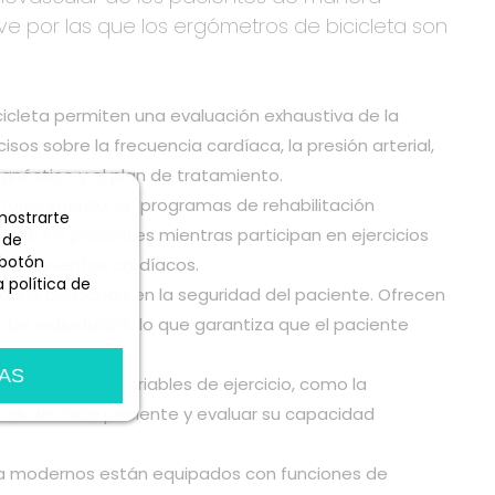
ve por las que los ergómetros de bicicleta son
icleta permiten una evaluación exhaustiva de la
os sobre la frecuencia cardíaca, la presión arterial,
gnóstico y el plan de tratamiento.
a fundamental en programas de rehabilitación
 mostrarte
o de los pacientes mientras participan en ejercicios
 de
 botón
és de eventos cardíacos.
 política de
ñados pensando en la seguridad del paciente. Ofrecen
es individuales, lo que garantiza que el paciente
AS
de cerca las variables de ejercicio, como la
ficas de cada paciente y evaluar su capacidad
ta modernos están equipados con funciones de