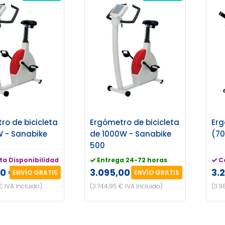
ro de bicicleta
Ergómetro de bicicleta
Er
 - Sanabike
de 1000W - Sanabike
(7
500
ta Disponibilidad
Entrega 24-72 horas
C
00 €
3.095,00 €
3.
ENVÍO GRATIS
ENVÍO GRATIS
€ IVA Incluido)
(3.744,95 € IVA Incluido)
(3.9