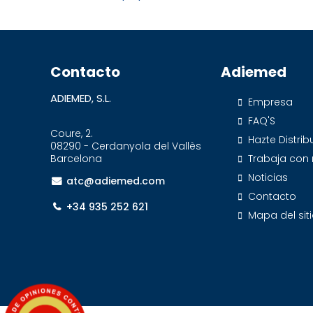
Contacto
Adiemed
ADIEMED, S.L.
Empresa
FAQ'S
Coure, 2.
Hazte Distrib
08290 - Cerdanyola del Vallès
Barcelona
Trabaja con
Noticias
atc@adiemed.com
Contacto
+34 935 252 621
Mapa del sit