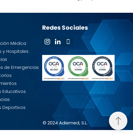
Redes Sociales
ución Médica
s y Hospitales
ias
ios de Emergencias
torios
mientos
s Educativos
ncias
s Deportivos
© 2024 Adiemed, S.L.