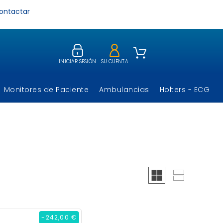
ontactar
INICIAR SESIÓN
SU CUENTA
Monitores de Paciente
Ambulancias
Holters - ECG
-242,00 €