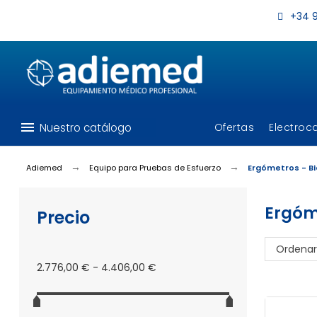
+34 9
menu
Nuestro catálogo
Ofertas
Electroc
Adiemed
Equipo para Pruebas de Esfuerzo
Ergómetros - Bi
Ergóme
Precio
Ordenar
2.776,00 € - 4.406,00 €