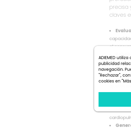
precisa 
claves e
Evalua
capacidad
el consum
Rehabi
ADIEMED utiliza
cardíaca.
publicidad rela
navegación. Pue
controlad
"Rechazar", conf
Seguri
cookies en "Más
ajustes p
Más informació
realice e
Contro
resistenc
cardiopul
Genera