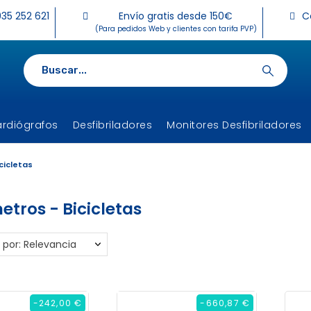
35 252 621
Envío gratis desde 150€
C
(Para pedidos Web y clientes con tarifa PVP)
ardiógrafos
Desfibriladores
Monitores Desfibriladores
cicletas
tros - Bicicletas
 por: Relevancia
-242,00 €
-660,87 €