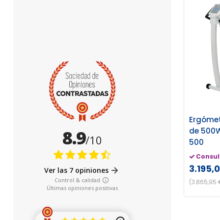
Ergómet
de 500W
500
Consul
3.195,
(3.865,95 