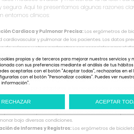
y segura. Aquí te presentamos algunas razones cla
n entornos clínicos:
ción Cardiaca y Pulmonar Precisa:
Los ergómetros de bic
 cardiovascular y pulmonar de los pacientes. Los datos precis
o de oxígeno y otros parámetros son esenciales para el dia
litación Cardíaca:
Estos dispositivos son una herramient
 cookies propias y de terceros para mejorar nuestros servicios y
 Permiten a los profesionales médicos monitorear el progres
cionada con sus preferencias mediante el análisis de tus hábitos
des aceptarlas con el botón "Aceptar todas", rechazarlas en el
os y seguros para recuperar su salud cardiovascular despu
igurarlas con el botón "Personalizar cookies". Puedes ver nuestra
dad del Paciente:
Los ergómetros de bicicleta están dise
 información".
ersonalizados para adaptarse a las necesidades y capacidad
n
Personalizar cookies
jercicios de manera segura.
RECHAZAR
ACEPTAR TOD
l de Variables:
Los profesionales médicos pueden controlar 
ia y la velocidad, para adaptarse a las necesidades especí
monar bajo diversas condiciones.
ción de Informes y Registros:
Los ergómetros de bicicle