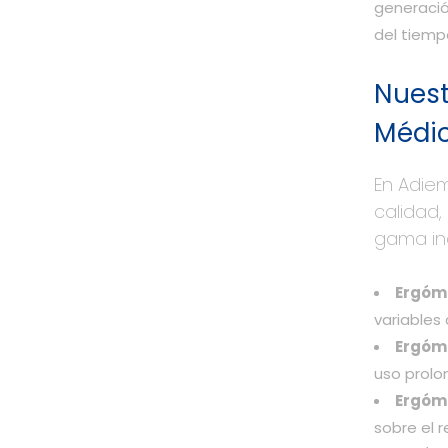
generació
del tiemp
Nuest
Médi
En Adie
calidad,
gama in
Ergóme
variables
Ergóm
uso prol
Ergóme
sobre el r