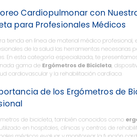
toreo Cardiopulmonar con Nuestr
leta para Profesionales Médicos
tra tienda en línea de material médico profesiona
esionales de la salud las herramientas necesarias p
es. En esta categoría especializada, te presentam
ionada gama de
Ergómetros de Bicicleta
, disposi
lud cardiovascular y la rehabilitación cardíaca.
portancia de los Ergómetros de Bi
sional
ómetros de bicicleta, también conocidos como
erg
tilizado en hospitales, clínicas y centros de rehabili
nales médicos evaluar y monitorear la función car