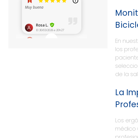
Moni
Bicic
En nues
los prof
pacient
selecc
de la sa
La Im
Profe
Los erg
médico u
profesio