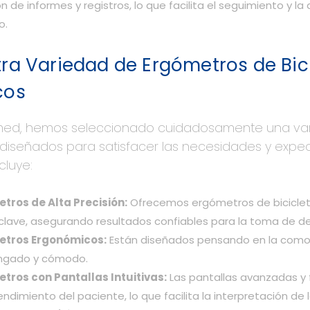
n de informes y registros, lo que facilita el seguimiento y l
o.
ra Variedad de Ergómetros de Bici
cos
med, hemos seleccionado cuidadosamente una vari
 diseñados para satisfacer las necesidades y expec
cluye:
tros de Alta Precisión:
Ofrecemos ergómetros de bicicleta
 clave, asegurando resultados confiables para la toma de d
etros Ergonómicos:
Están diseñados pensando en la comodid
ongado y cómodo.
tros con Pantallas Intuitivas:
Las pantallas avanzadas y 
endimiento del paciente, lo que facilita la interpretación de 