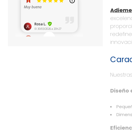
Adiem
excelen
proporci
redefine
innovac
Carac
Nuestras
Diseño 
Pequeñ
Dimens
Eficien