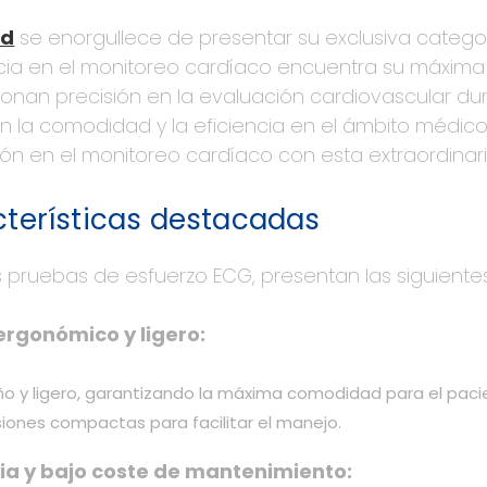
ed
se enorgullece de presentar su exclusiva categ
cia en el monitoreo cardíaco encuentra su máxima
onan precisión en la evaluación cardiovascular dura
n la comodidad y la eficiencia en el ámbito médic
ión en el monitoreo cardíaco con esta extraordina
terísticas destacadas
 pruebas de esfuerzo ECG, presentan las siguientes
ergonómico y ligero:
o y ligero, garantizando la máxima comodidad para el paci
iones compactas para facilitar el manejo.
cia y bajo coste de mantenimiento: