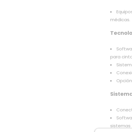
Equipo
médicas.
Tecnolo
Softwa
para cint
Sistem
Conexi
Opción
Sistema
Conect
Softwa
sistemas 