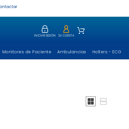
ontactar
INICIAR SESIÓN
SU CUENTA
Monitores de Paciente
Ambulancias
Holters - ECG