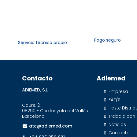
Pago seguro
Servicio técnico propio
Contacto
Adiemed
ADIEMED, S.L.
Empresa
FAQ'S
Coure, 2.
Hazte Distrib
08290 - Cerdanyola del Vallès
Barcelona
Trabaja con
Noticias
atc@adiemed.com
Contacto