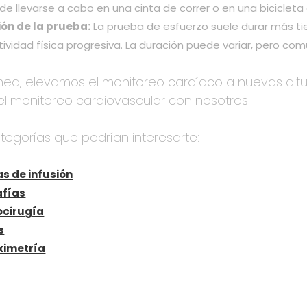
ede llevarse a cabo en una cinta de correr o en una bicicleta
ón de la prueba:
La prueba de esfuerzo suele durar más t
ctividad física progresiva. La duración puede variar, pero c
ed, elevamos el monitoreo cardíaco a nuevas altur
el monitoreo cardiovascular con nosotros.
tegorías que podrían interesarte:
s de infusión
afías
ocirugía
s
ximetría