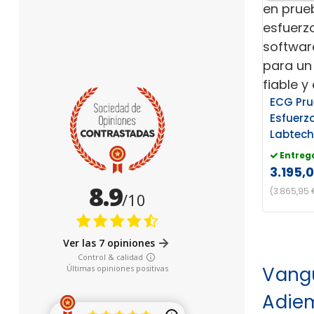
ECG Pru
Esfuerz
Labtec
Entreg
3.195,
(3.865,95 
Vangu
Adie