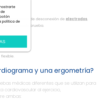
 mostrarte
 de
 botón
rma de detección de desconexión de
electrodos
.
 política de
nfianza en cada prueba.
AS
lexible.
ardiograma y una ergometría?
ebas médicas diferentes que se utilizan para
a cardiovascular al ejercicio,
tre ambas: