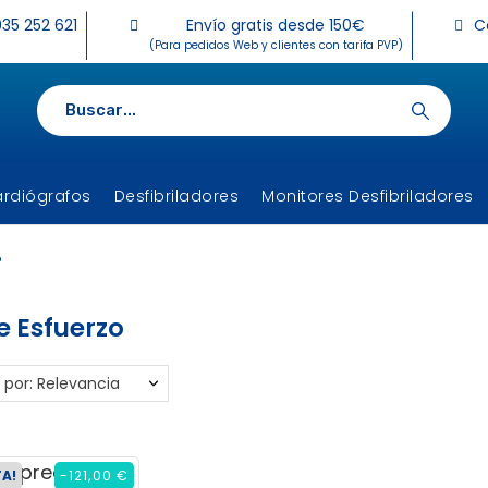
35 252 621
Envío gratis desde 150€
C
(Para pedidos Web y clientes con tarifa PVP)
ardiógrafos
Desfibriladores
Monitores Desfibriladores
o
e Esfuerzo
 por: Relevancia
TA!
-121,00 €