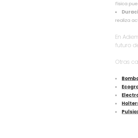
física pu
Duraci
realiza a
En Adiem
futuro d
Otras ca
Bomba
Ecogr
Electr
Holter
Pulsio