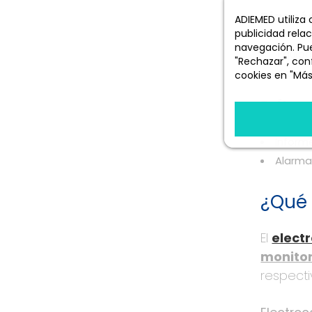
Diagnós
ADIEMED utiliza
publicidad rela
navegación. Pue
Equipa
"Rechazar", conf
Cumple
cookies en "Más
Más informació
Softwar
Inform
Alarma
¿Qué 
El
elect
monitor
respecti