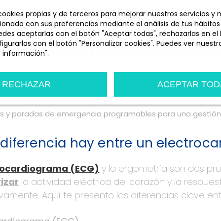
tico preciso y seguridad del paciente:
 cookies propias y de terceros para mejorar nuestros servicios y
cionada con sus preferencias mediante el análisis de tus hábitos
des aceptarlas con el botón "Aceptar todas", rechazarlas en el
do con un sistema integrado de diagnóstico preciso y ala
igurarlas con el botón "Personalizar cookies". Puedes ver nuestra
 con estándares de seguridad del paciente, ofreciendo co
 información".
n
Personalizar cookies
e potente, fácil de usar y multifincional
RECHAZAR
ACEPTAR TOD
es completos y editables, exportables en varios formatos.
s y paradas de emergencia programables para una gestión f
diferencia hay entre un electroc
rocardiograma (ECG)
y la ergometría son dos pru
izar
la actividad eléctrica del corazón y la respuest
vamente. Aquí te presento las diferencias clave en