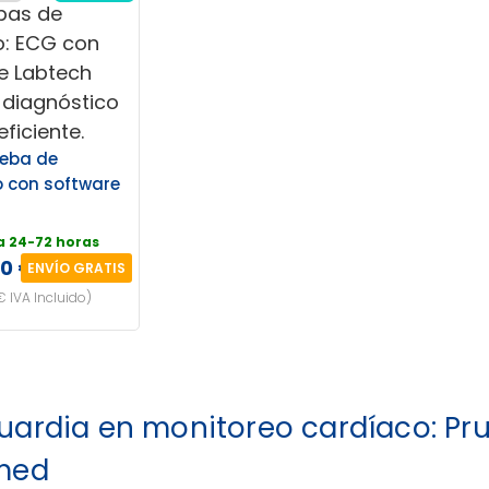
eba de
o con software
h
a 24-72 horas
00 €
ENVÍO GRATIS
€ IVA Incluido)
ardia en monitoreo cardíaco: Pr
med