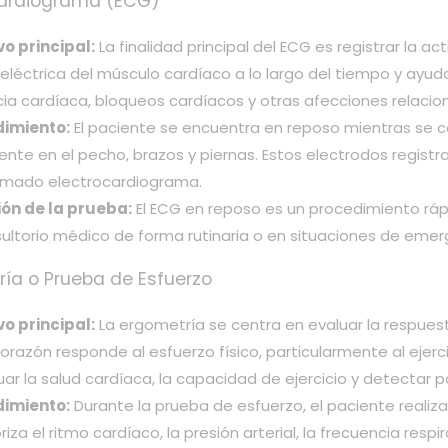
cardiograma (ECG)
vo principal:
La finalidad principal del ECG es registrar la ac
 eléctrica del músculo cardíaco a lo largo del tiempo y ayud
ncia cardíaca, bloqueos cardíacos y otras afecciones relacio
dimiento:
El paciente se encuentra en reposo mientras se c
nte en el pecho, brazos y piernas. Estos electrodos registra
lamado electrocardiograma.
ón de la prueba:
El ECG en reposo es un procedimiento ráp
sultorio médico de forma rutinaria o en situaciones de emer
ría o Prueba de Esfuerzo
vo principal:
La ergometría se centra en evaluar la respuesta
razón responde al esfuerzo físico, particularmente al ejercic
uar la salud cardíaca, la capacidad de ejercicio y detectar 
dimiento:
Durante la prueba de esfuerzo, el paciente realiz
iza el ritmo cardíaco, la presión arterial, la frecuencia resp