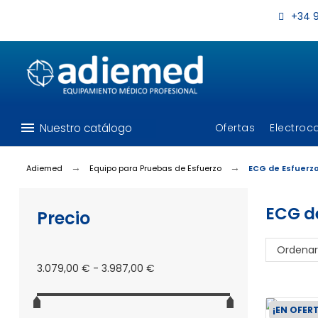
+34 9
menu
Nuestro catálogo
Ofertas
Electroc
Adiemed
Equipo para Pruebas de Esfuerzo
ECG de Esfuerz
ECG d
Precio
Ordenar
3.079,00 € - 3.987,00 €
¡EN OFER