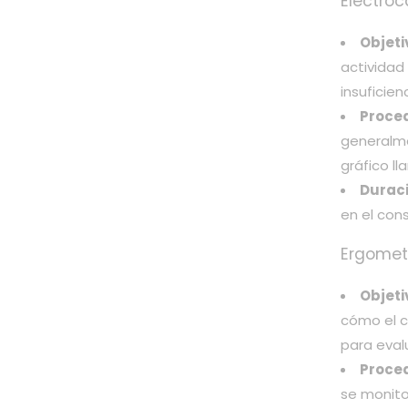
Electro
Objeti
actividad
insuficie
Proce
generalme
gráfico l
Duraci
en el con
Ergomet
Objeti
cómo el co
para eval
Proce
se monitor