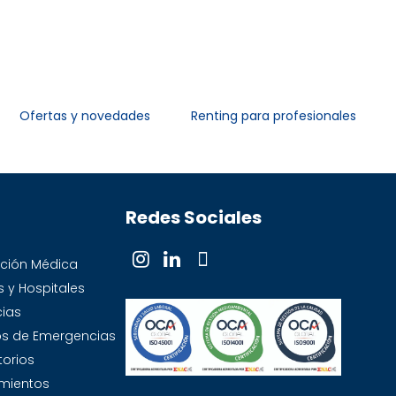
Ofertas y novedades
Renting para profesionales
Redes Sociales
ución Médica
s y Hospitales
ias
ios de Emergencias
torios
mientos