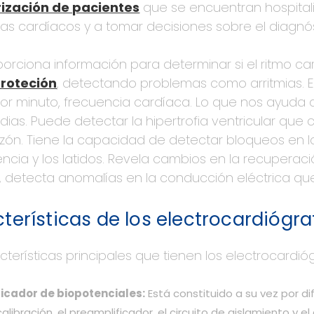
ización de pacientes
que se encuentran hospitaliz
s cardíacos y a tomar decisiones sobre el diagnós
orciona información para determinar si el ritmo cardí
roteción
, detectando problemas como arritmias. E
por minuto, frecuencia cardíaca. Lo que nos ayuda a 
dias. Puede detectar la hipertrofia ventricular qu
zón. Tiene la capacidad de detectar bloqueos en l
encia y los latidos. Revela cambios en la recuperació
 detecta anomalías en la conducción eléctrica que
terísticas de los electrocardiógra
cterísticas principales que tienen los electrocardióg
icador de biopotenciales:
Está constituido a su vez por di
alibración, el preamplificador, el circuito de aislamiento y 