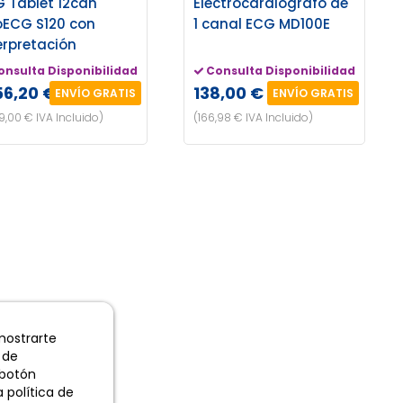
 Tablet 12can
Electrocardiógrafo de
ECG S120 con
1 canal ECG MD100E
erpretación
onsulta Disponibilidad
Consulta Disponibilidad
56,20 €
138,00 €
ENVÍO GRATIS
ENVÍO GRATIS
99,00 € IVA Incluido)
(166,98 € IVA Incluido)
 mostrarte
 de
 botón
 política de