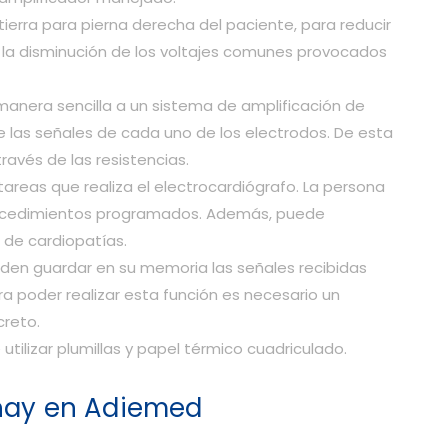
tierra para pierna derecha del paciente, para reducir
os la disminución de los voltajes comunes provocados
anera sencilla a un sistema de amplificación de
de las señales de cada uno de los electrodos. De esta
ravés de las resistencias.
 tareas que realiza el electrocardiógrafo. La persona
rocedimientos programados. Además, puede
 de cardiopatías.
en guardar en su memoria las señales recibidas
ra poder realizar esta función es necesario un
creto.
utilizar plumillas y papel térmico cuadriculado.
 hay en Adiemed