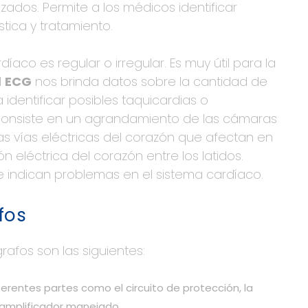
ados. Permite a los médicos identificar
tica y tratamiento.
aco es regular o irregular. Es muy útil para la
l
ECG
nos brinda datos sobre la cantidad de
identificar posibles taquicardias o
e consiste en un agrandamiento de las cámaras
as vías eléctricas del corazón que afectan en
n eléctrica del corazón entre los latidos.
 indican problemas en el sistema cardíaco.
fos
rafos son las siguientes:
ferentes partes como el circuito de protección, la
el amplificador manejado.