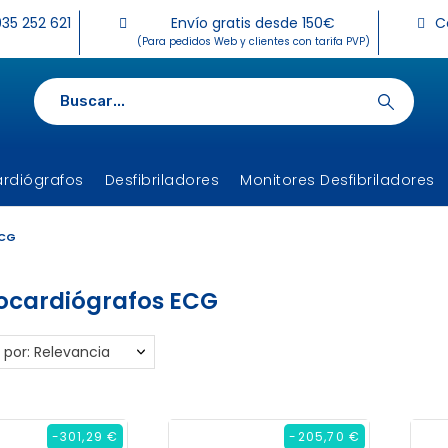
35 252 621
Envío gratis desde 150€
C
(Para pedidos Web y clientes con tarifa PVP)
ardiógrafos
Desfibriladores
Monitores Desfibriladores
ECG
rocardiógrafos ECG
 por: Relevancia
-301,29 €
-205,70 €