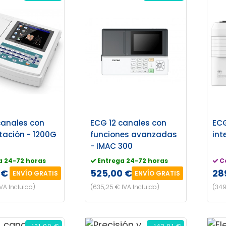
canales con
ECG 12 canales con
ECG
etación - 1200G
funciones avanzadas
int
- iMAC 300
a 24-72 horas
Entrega 24-72 horas
C
 €
525,00 €
28
ENVÍO GRATIS
ENVÍO GRATIS
IVA Incluido)
(635,25 € IVA Incluido)
(349