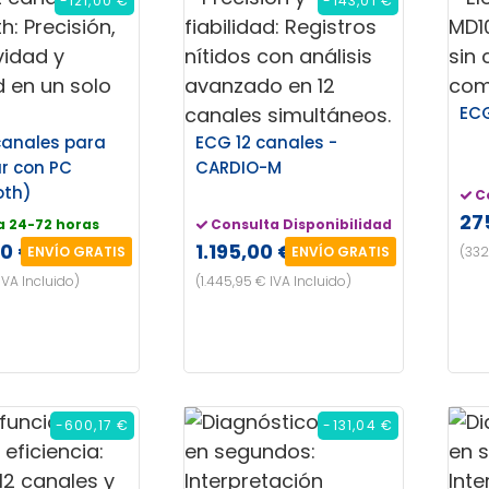
-121,00 €
-143,01 €
ECG
canales para
ECG 12 canales -
r con PC
CARDIO-M
oth)
C
27
a 24-72 horas
Consulta Disponibilidad
00 €
1.195,00 €
ENVÍO GRATIS
ENVÍO GRATIS
(332
 IVA Incluido)
(1.445,95 € IVA Incluido)
-600,17 €
-131,04 €