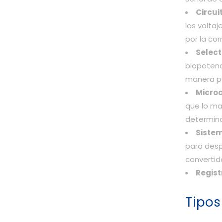
Circui
los volta
por la cor
Select
biopotenc
manera po
Microc
que lo m
determina
Siste
para desp
convertido
Regist
Tipos