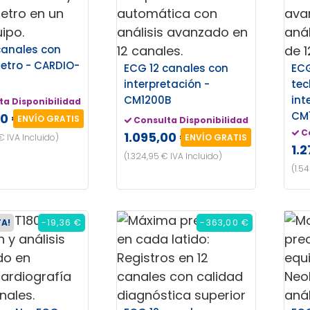
canales con
etro - CARDIO-
ECG 12 canales con
ECG
interpretación -
tec
CM1200B
int
ta Disponibilidad
CM
00 €
ENVÍO GRATIS
Consulta Disponibilidad
C
1.095,00 €
€ IVA Incluido)
ENVÍO GRATIS
1.
(1.324,95 € IVA Incluido)
(1.5
TA!
-19,36 €
-363,00 €