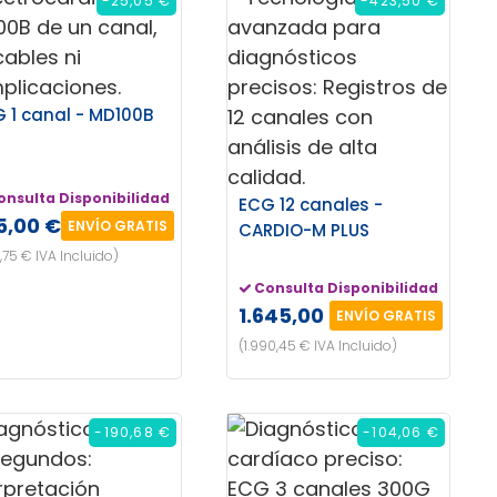
-25,05 €
-423,50 €
 1 canal - MD100B
onsulta Disponibilidad
ECG 12 canales -
5,00 €
ENVÍO GRATIS
CARDIO-M PLUS
,75 € IVA Incluido)
Consulta Disponibilidad
1.645,00 €
ENVÍO GRATIS
(1.990,45 € IVA Incluido)
-190,68 €
-104,06 €