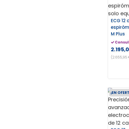
ECG 12 
espiróm
M Plus
Consul
2.195,
(2.655,95 
¡EN OFER