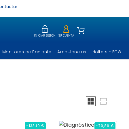
ontactar
INICIAR SESIÓN
SU CUENTA
Monitores de Paciente
Ambulancias
Holters - ECG
-133,10 €
-79,86 €