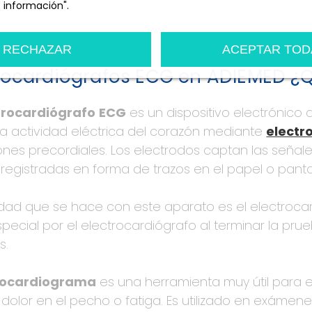
 información".
n
Personalizar cookies
RECHAZAR
ACEPTAR TOD
rocardiógrafos ECG en ADIEMED ¿
trocardiógrafo
ECG
es un dispositivo electrónico 
la actividad eléctrica del corazón mediante
electr
ones precordiales. Los electrodos captan las señale
egistradas en forma de trazos en el papel o panta
vidad que se hace con este aparato es el electroc
pecial por el electrocardiógrafo al terminar la pru
s.
rocardiograma
es una herramienta muy útil para 
dolor en el pecho o fatiga. Es utilizado en exámen