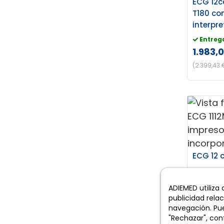
ECG 12
T180 co
interpr
Entreg
1.983,
(2.399,43 
ECG 12 
ADIEMED utiliza
Entreg
publicidad rela
735,00
navegación. Pue
"Rechazar", conf
(889,35 € 