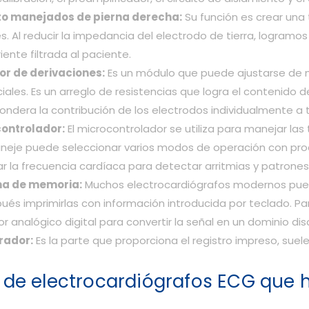
to manejados de pierna derecha:
Su función es crear una 
jes. Al reducir la impedancia del electrodo de tierra, logram
riente filtrada al paciente.
or de derivaciones:
Es un módulo que puede ajustarse de m
iales. Es un arreglo de resistencias que logra el contenido 
ndera la contribución de los electrodos individualmente a t
ontrolador:
El microcontrolador se utiliza para manejar las
aneje puede seleccionar varios modos de operación con p
r la frecuencia cardíaca para detectar arritmias y patrones
ma de memoria:
Muchos electrocardiógrafos modernos pued
ués imprimirlas con información introducida por teclado. Pa
r analógico digital para convertir la señal en un dominio dis
rador:
Es la parte que proporciona el registro impreso, suele 
 de electrocardiógrafos ECG que