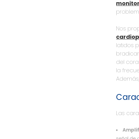
monitor
problema
Nos prop
cardiop
latidos 
bradicar
del cora
la frecu
Además,
Carac
Las cara
Amplif
señal de c