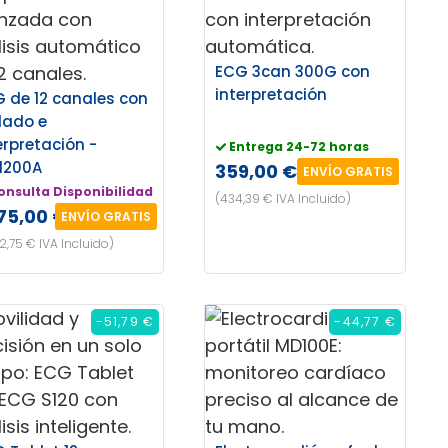
ECG 3can 300G con
interpretación
 de 12 canales con
lado e
erpretación -
Entrega 24-72 horas
1200A
359,00 €
ENVÍO GRATIS
onsulta Disponibilidad
(434,39 € IVA Incluido)
275,00 €
ENVÍO GRATIS
42,75 € IVA Incluido)
-51,79 €
-44,77 €