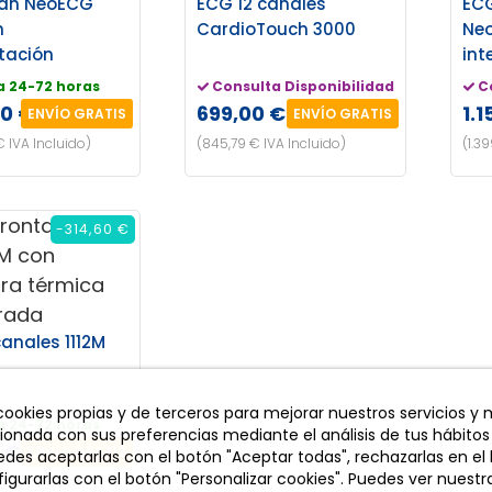
can NeoECG
ECG 12 canales
ECG
n
CardioTouch 3000
Neo
etación
int
a 24-72 horas
Consulta Disponibilidad
C
00 €
699,00 €
1.1
ENVÍO GRATIS
ENVÍO GRATIS
€ IVA Incluido)
(845,79 € IVA Incluido)
(1.3
-314,60 €
canales 1112M
 cookies propias y de terceros para mejorar nuestros servicios y
a 24-72 horas
cionada con sus preferencias mediante el análisis de tus hábitos
 €
ENVÍO GRATIS
des aceptarlas con el botón "Aceptar todas", rechazarlas en el
igurarlas con el botón "Personalizar cookies". Puedes ver nuestra
IVA Incluido)