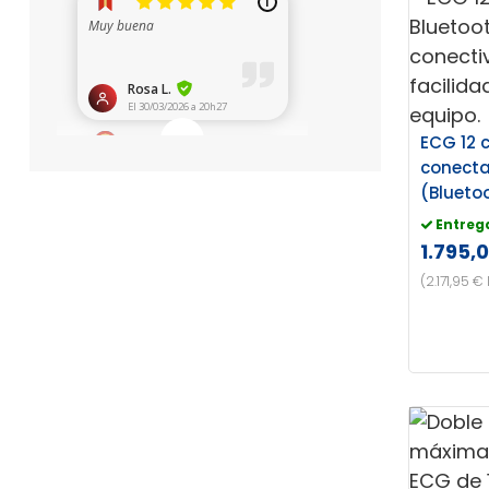
ECG 12 
conecta
(Blueto
Entreg
1.795,
(2.171,95 €