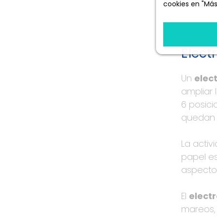
cookies en "Más
Más informació
Elect
Un
elec
ampliar 
6 posici
quedan r
La acti
papel es
aspecto
El
elect
mareos, 