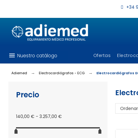
+34 9
menu
Nuestro catálogo
Ofertas
Electroc
Adiemed
Electrocardiógrafos - ECG
Electrocardiógrafos 
Elect
Precio
Ordenar
140,00 € - 3.257,00 €