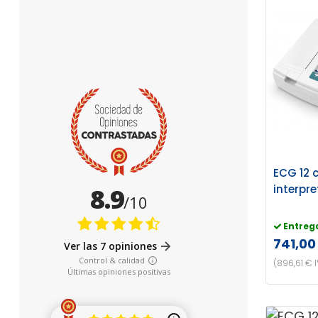
ECG 12 
interpr
Entreg
741,00
(896,61 € 