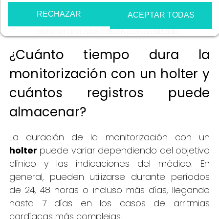
seguir las indicaciones del fabricante y
RECHAZAR
ACEPTAR TODAS
consultar con un profesional de la salud para
obtener una orientación personalizada.
¿Cuánto tiempo dura la
monitorización con un holter y
cuántos registros puede
almacenar?
La duración de la monitorización con un
holter
puede variar dependiendo del objetivo
clínico y las indicaciones del médico. En
general, pueden utilizarse durante períodos
de 24, 48 horas o incluso más días, llegando
hasta 7 días en los casos de arritmias
cardíacas más complejas.