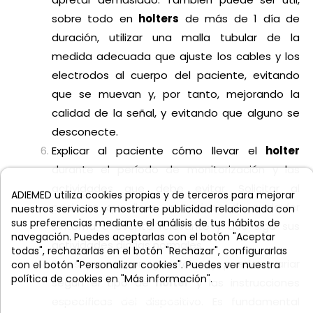
sobre todo en
holters
de más de 1 día de
duración, utilizar una malla tubular de la
medida adecuada que ajuste los cables y los
electrodos al cuerpo del paciente, evitando
que se muevan y, por tanto, mejorando la
calidad de la señal, y evitando que alguno se
desconecte.
Explicar al paciente cómo llevar el
holter
durante el período de monitorización y las
actividades que debe evitar. Solicitar al
ADIEMED utiliza cookies propias y de terceros para mejorar
paciente que lleve un registro de cualquier
nuestros servicios y mostrarte publicidad relacionada con
sus preferencias mediante el análisis de tus hábitos de
síntoma o evento relevante y que siga sus
navegación. Puedes aceptarlas con el botón "Aceptar
actividades diarias normales.
todas", rechazarlas en el botón "Rechazar", configurarlas
Estos pasos son generales y pueden variar
con el botón "Personalizar cookies". Puedes ver nuestra
política de cookies en "Más información".
según el tipo de
holter
y las instrucciones
Más información
Personalizar cookies
específicas del dispositivo. Es fundamental