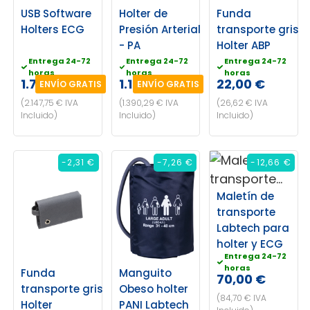
USB Software
Holter de
Funda
Holters ECG
Presión Arterial
transporte gris
- PA
Holter ABP
Entrega 24-72
Entrega 24-72
Entrega 24-72
horas
horas
horas
1.775,00 €
1.149,00 €
22,00 €
ENVÍO GRATIS
ENVÍO GRATIS
(2.147,75 € IVA
(1.390,29 € IVA
(26,62 € IVA
Incluido)
Incluido)
Incluido)
-2,31 €
-7,26 €
-12,66 €
Maletín de
transporte
Labtech para
holter y ECG
Entrega 24-72
horas
Funda
Manguito
70,00 €
transporte gris
Obeso holter
(84,70 € IVA
Holter
PANI Labtech