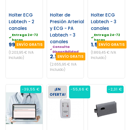
Holter ECG
Holter de
Holter ECG
Labtech - 2
Presión Arterial
Labtech - 3
canales
y ECG - PA
canales
Labtech - 3
Entrega 24-72
Entrega 24-72
horas
horas
canales
995,00 €
1.545,00 €
ENVÍO GRATIS
ENVÍO GRATIS
Consulta
Disponibilidad
(1.203,95 € IVA
(1.869,45 € IVA
2.195,00 €
ENVÍO GRATIS
Incluido)
Incluido)
(2.655,95 € IVA
Incluido)
-39,55 €
¡EN
-55,66 €
-2,31 €
OFERTA!