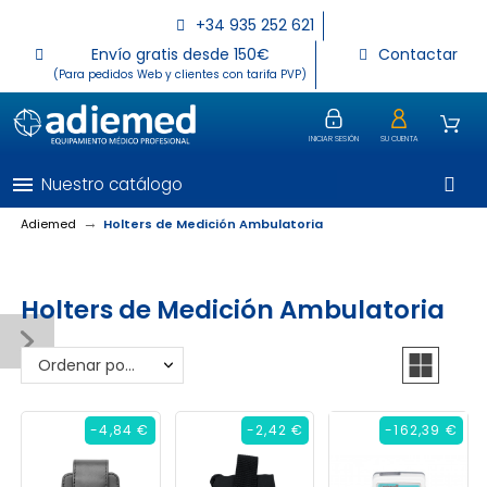
+34 935 252 621
Envío gratis desde 150€
Contactar
(Para pedidos Web y clientes con tarifa PVP)
INICIAR SESIÓN
SU CUENTA
menu
Nuestro catálogo
Adiemed
Holters de Medición Ambulatoria
Holters de Medición Ambulatoria
Ordenar por: Relevancia
-4,84 €
-2,42 €
-162,39 €