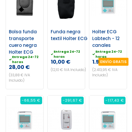
Bolsa funda
Funda negra
Holter ECG
transporte
textil Holter ECG
Labtech - 12
cuero negra
canales
Holter ECG
Entrega 24-72
Entrega 24-72
horas
horas
Entrega 24-72
10,00 €
1.995,00 €
ENVÍO GRATIS
horas
28,00 €
(12,10 € IVA Incluido)
(2.413,95 € IVA
(33,88 € IVA
Incluido)
Incluido)
-66,55 €
-291,67 €
-117,43 €