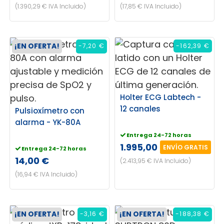
(1.390,29 € IVA Incluido)
(17,85 € IVA Incluido)
¡EN OFERTA!
-7,20 €
-162,39 €
Holter ECG Labtech -
12 canales
Pulsioxímetro con
alarma - YK-80A
Entrega 24-72 horas
1.995,00 €
ENVÍO GRATIS
Entrega 24-72 horas
14,00 €
(2.413,95 € IVA Incluido)
(16,94 € IVA Incluido)
¡EN OFERTA!
¡EN OFERTA!
-3,16 €
-188,38 €