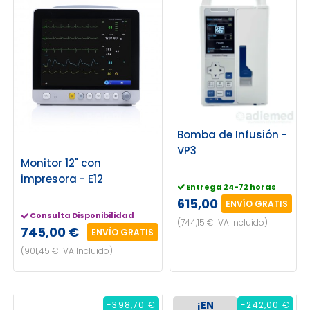
Bomba de Infusión -
VP3
Monitor 12" con
impresora - E12
Entrega 24-72 horas
615,00 €
ENVÍO GRATIS
Consulta Disponibilidad
(744,15 € IVA Incluido)
745,00 €
ENVÍO GRATIS
(901,45 € IVA Incluido)
¡EN
-398,70 €
-242,00 €