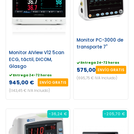
Monitor PC-3000 de
transporte 7"
Monitor AIView V12 5can
ECG, táctil, DICOM,
Entrega 24-72 horas
Glasgo
575,00 €
ENVÍO GRATIS
Entrega 24-72 horas
(695,75 € IVA Incluido)
945,00 €
ENVÍO GRATIS
(1.143,45 € IVA Incluido)
-36,24 €
-205,70 €