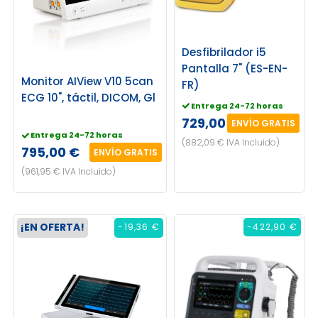
Desfibrilador i5
Pantalla 7" (ES-EN-
Monitor AIView V10 5can
FR)
ECG 10", táctil, DICOM, Gl
Entrega 24-72 horas
729,00 €
ENVÍO GRATIS
Entrega 24-72 horas
(882,09 € IVA Incluido)
795,00 €
ENVÍO GRATIS
(961,95 € IVA Incluido)
¡EN OFERTA!
-19,36 €
-422,90 €