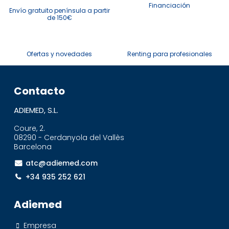
Financiación
Envío gratuito península a partir
de 150€
Ofertas y novedades
Renting para profesionales
Contacto
ADIEMED, S.L.
Coure, 2.
08290 - Cerdanyola del Vallès
Barcelona
atc@adiemed.com
+34 935 252 621
Adiemed
Empresa