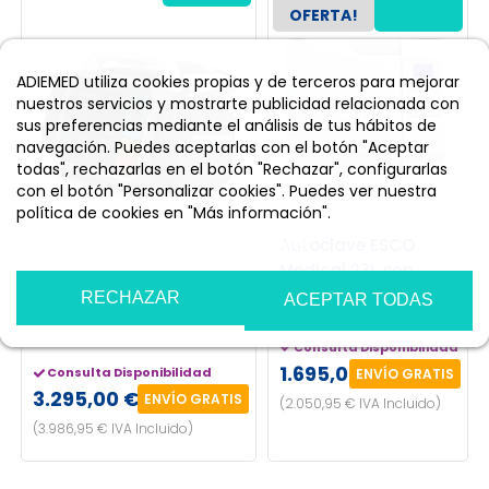
OFERTA!
ADIEMED utiliza cookies propias y de terceros para mejorar
nuestros servicios y mostrarte publicidad relacionada con
sus preferencias mediante el análisis de tus hábitos de
navegación. Puedes aceptarlas con el botón "Aceptar
todas", rechazarlas en el botón "Rechazar", configurarlas
con el botón "Personalizar cookies". Puedes ver nuestra
política de cookies en "Más información".
Más información
Personalizar cookies
Autoclave ESCO
Medical 23L con
Monitor Desfibrilador i6
pantalla LCD, USB e
RECHAZAR
ACEPTAR TODAS
(5CH+SPo2+PANI+TEMP)
Impresora
Consulta Disponibilidad
1.695,00 €
Consulta Disponibilidad
ENVÍO GRATIS
3.295,00 €
ENVÍO GRATIS
(2.050,95 € IVA Incluido)
(3.986,95 € IVA Incluido)