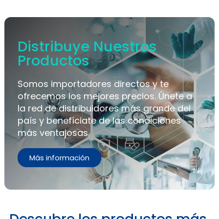
Distribuye Nuestros
Productos
Somos importadores directos y te
ofrecemos los mejores precios. Únete a
la red de distribuidores más grande del
país y benefíciate de las condiciones
más ventajosas
Más información