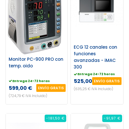
ECG 12 canales con
funciones
Monitor PC-900 PRO con
avanzadas - iMAC
temp. oido
300
Entrega 24-72 horas
525,00 €
Entrega 24-72 horas
ENVÍO GRATIS
599,00 €
ENVÍO GRATIS
(635,25 € IVA Incluido)
(724,79 € IVA Incluido)
-181,50 €
-91,97 €