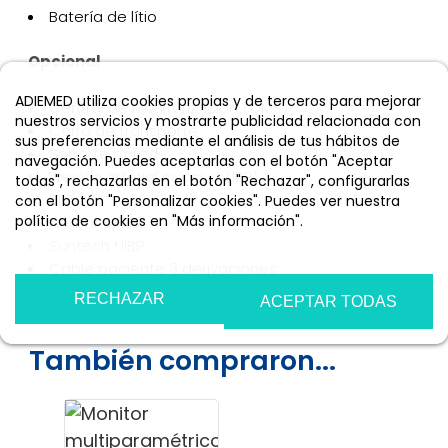
Batería de lítio
Opcional
ADIEMED utiliza cookies propias y de terceros para mejorar
Central de Monitorización (CMS)
nuestros servicios y mostrarte publicidad relacionada con
Carro de transporte
sus preferencias mediante el análisis de tus hábitos de
Soporte pared
navegación. Puedes aceptarlas con el botón "Aceptar
Presión arterial invasiva (IBP)
todas", rechazarlas en el botón "Rechazar", configurarlas
ETCO2
con el botón "Personalizar cookies". Puedes ver nuestra
política de cookies en "Más información".
Nellcor SpO2
Suntech NIBP
Más información
Personalizar cookies
Cable paciente 3 derivaciones
RECHAZAR
ACEPTAR TODAS
También compraron...