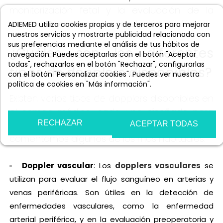
monitorización fetal y la evaluación de la
circulación cerebral y la circulación periférica.
ADIEMED utiliza cookies propias y de terceros para mejorar
nuestros servicios y mostrarte publicidad relacionada con
sus preferencias mediante el análisis de tus hábitos de
¿Cuáles son los diferentes
navegación. Puedes aceptarlas con el botón "Aceptar
todas", rechazarlas en el botón "Rechazar", configurarlas
tipos de dopplers disponibles?
con el botón "Personalizar cookies". Puedes ver nuestra
política de cookies en "Más información".
Existen varios tipos de dopplers disponibles en
Más información
Personalizar cookies
el campo médico, cada uno diseñado para
RECHAZAR
aplicaciones específicas. A continuación,
ACEPTAR TODAS
comentamos algunos de los más habituales:
Doppler vascular
: Los
dopplers vasculares
se
utilizan para evaluar el flujo sanguíneo en arterias y
venas periféricas. Son útiles en la detección de
enfermedades vasculares, como la enfermedad
arterial periférica, y en la evaluación preoperatoria y