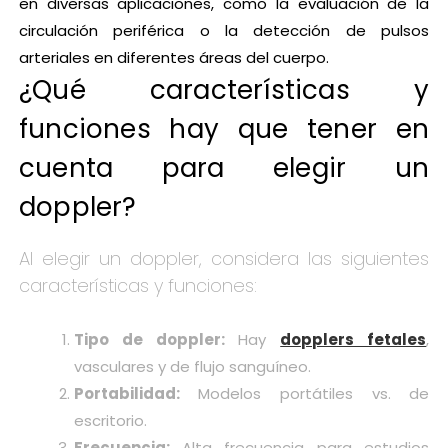
en diversas aplicaciones, como la evaluación de la
circulación periférica o la detección de pulsos
arteriales en diferentes áreas del cuerpo.
¿Qué características y
funciones hay que tener en
cuenta para elegir un
doppler?
Al elegir un doppler, considera las siguientes
características y funciones:
Tipo de doppler:
Hay
dopplers fetales
,
vasculares y de flujo sanguíneo.
Portabilidad:
Modelos portátiles vs. de
escritorio.
Frecuencia:
Alta frecuencia para estudios