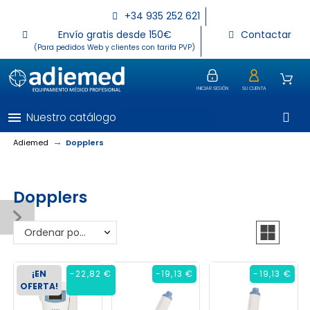
+34 935 252 621
Envío gratis desde 150€
Contactar
(Para pedidos Web y clientes con tarifa PVP)
INICIAR SESIÓN
SU CUENTA
menu
Nuestro catálogo
Adiemed
Dopplers
Dopplers
Ordenar por: Relevancia
¡EN
-22,82 €
-19,13 €
-19,13 €
OFERTA!