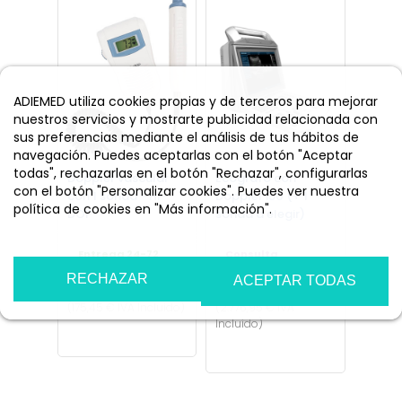
ADIEMED utiliza cookies propias y de terceros para mejorar
nuestros servicios y mostrarte publicidad relacionada con
sus preferencias mediante el análisis de tus hábitos de
navegación. Puedes aceptarlas con el botón "Aceptar
todas", rechazarlas en el botón "Rechazar", configurarlas
Doppler vascular
Ecógrafo con
con el botón "Personalizar cookies". Puedes ver nuestra
con 1 sonda - Hi-
Doppler i50 (+ 1
política de cookies en "Más información".
DOP
sonda a elegir)
Más información
Personalizar cookies
Entrega 24-72
Consulta
horas
Disponibilidad
RECHAZAR
145,00 €
2.295,00 €
ACEPTAR TODAS
ENVÍO GRATIS
ENVÍO GRATIS
(175,45 € IVA Incluido)
(2.776,95 € IVA
Incluido)