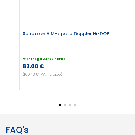
Sonda de 8 MHz para Doppler Hi-DOP
Sond
Entrega 24-72 horas
Entr
83,00 €
83,0
(100,43 € IVA Incluido)
(100,43
FAQ's