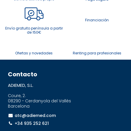
Financiación
Envío gratuito península a partir
de 150€
Ofertas y novedades
Renting para profesionales
Contacto
ADIEMED, S.L.
Coure, 2.
08290 - Cerdanyola del Vallès
Barcelona
atc@adiemed.com
+34 935 252 621