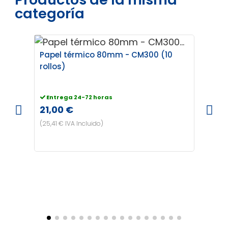
categoría
Papel térmico 80mm - CM300 (10
rollos)
Bols
pinz
Entrega 24-72 horas
21,00 €
Cons
14,0
(25,41 € IVA Incluido)
(16,94