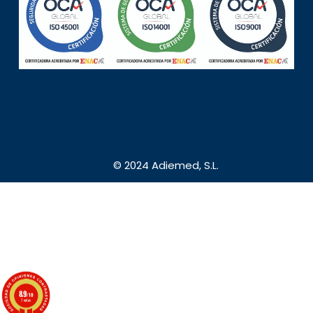
© 2024 Adiemed, S.L.
8.9
/10
7 notas