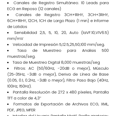
Canales de Registro Simultáneo: 10 Leads para
ECG en Reposo (12 canales)
Canales de Registro 3CH+1RHY, 3CH+3RHY,
6CH+1RHY, 12CH, 1CH de Largo Plazo (1 min) e Informe
de Latidos
Sensibilidad 2,5, 5, 10, 20, Auto (laVF:10,V1V6:5)
mm/mV
Velocidad de Impresión 5,12.5,25,50,100 mm/seg.
Tasa de Muestreo para Analisis 500
muestras/seg.
Tasa de Muestreo Digital 8,000 muestras/seg
Filtros: AC (50/60Hz, -20dB o mejor), Músculo
(25~35Hz, -3dB o mejor), Deriva de Línea de Base
(0.05, 0.1, 0.2Hz, -3dB o mejor), Filtro Paso Bajo (40Hz,
100Hz, 150Hz).
Pantalla Resolución de 272 x 480 píxeles, Pantalla
TFT a color de 4,3’’
Formatos de Exportación de Archivos ECG, XML,
PDF, JPEG, MFER
Interfaz del Usuario Pantalla táctil, Perilla giratoria-