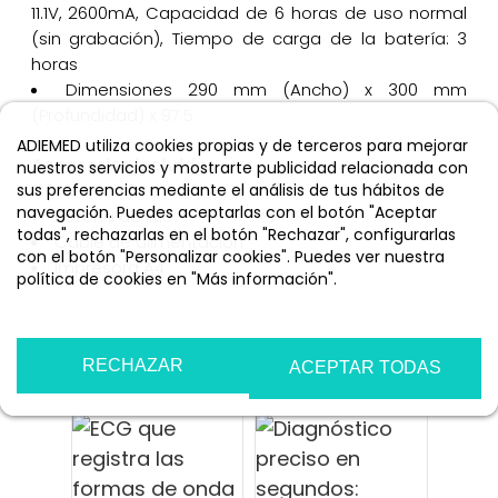
11.1V, 2600mA, Capacidad de 6 horas de uso normal
(sin grabación), Tiempo de carga de la batería: 3
horas
Dimensiones 290 mm (Ancho) x 300 mm
(Profundidad) x 97.5
ADIEMED utiliza cookies propias y de terceros para mejorar
Accesorios incluidos
nuestros servicios y mostrarte publicidad relacionada con
sus preferencias mediante el análisis de tus hábitos de
navegación. Puedes aceptarlas con el botón "Aceptar
Batería de litio
todas", rechazarlas en el botón "Rechazar", configurarlas
Cable de alimentación
con el botón "Personalizar cookies". Puedes ver nuestra
Impresora A4
política de cookies en "Más información".
Más información
Personalizar cookies
También compraron...
RECHAZAR
ACEPTAR TODAS