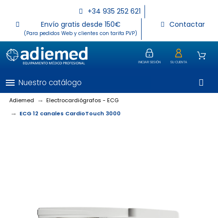
+34 935 252 621
Envío gratis desde 150€
Contactar
(Para pedidos Web y clientes con tarifa PVP)
INICIAR SESIÓN
SU CUENTA
menu
Nuestro catálogo
Adiemed
Electrocardiógrafos - ECG
ECG 12 canales CardioTouch 3000