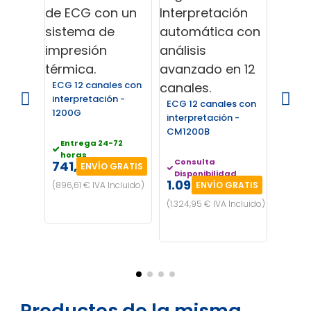
ECG 1
espiró
ECG 12 canales con
CARDI
interpretación -
ECG 12 canales con
1200G
interpretación -
Cons
CM1200B
Disp
Entrega 24-72
2.19
horas
Consulta
741,00 €
ENVÍO GRATIS
(2.655
Disponibilidad
Incluid
1.095,00 €
(896,61 € IVA Incluido)
ENVÍO GRATIS
(1.324,95 € IVA Incluido)
Productos de la misma