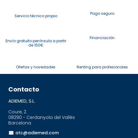
Pago seguro
Servicio técnico propio
Financiación
Envío gratuito península a partir
de 150€
Ofertas y novedades
Renting para profesionales
Contacto
ADIEMED, S.L.
Coure, 2.
08290 - Cerdanyola del Vallès
Barcelona
atc@adiemed.com