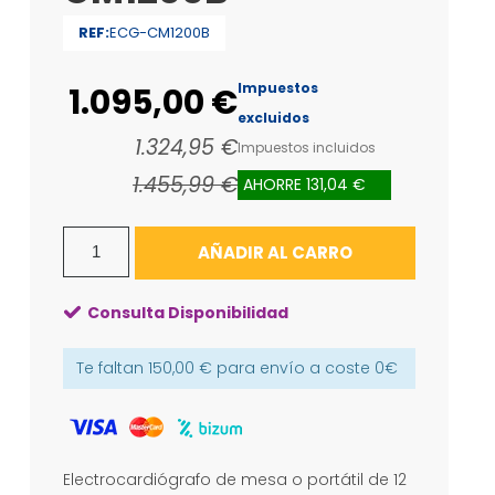
REF:
ECG-CM1200B
Impuestos
1.095,00 €
excluidos
1.324,95 €
Impuestos incluidos
1.455,99 €
AHORRE 131,04 €
AÑADIR AL CARRO
Consulta Disponibilidad
Te faltan
150,00 €
para envío a coste
0€
Electrocardiógrafo de mesa o portátil de 12