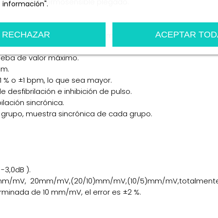
 de registro termosensible plegado.
 información".
n
Personalizar cookies
RECHAZAR
ACEPTAR TOD
mm/s, 12,5 mm/s, 25 mm/s, 50 mm/s.
rueba de valor máximo.
pm.
±1 % o ±1 bpm, lo que sea mayor.
 desfibrilación e inhibición de pulso.
ilación sincrónica.
grupo, muestra sincrónica de cada grupo.
-3,0dB ).
0mm/mV, 20mm/mV,(20/10)mm/mV,(10/5)mm/mV,totalment
minada de 10 mm/mV, el error es ±2 %.