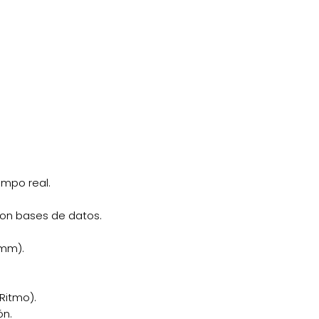
empo real.
con bases de datos.
0mm).
Ritmo).
ón.