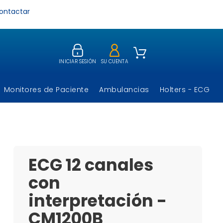
ontactar
INICIAR SESIÓN
SU CUENTA
Monitores de Paciente
Ambulancias
Holters - ECG
ECG 12 canales
con
interpretación -
CM1200B