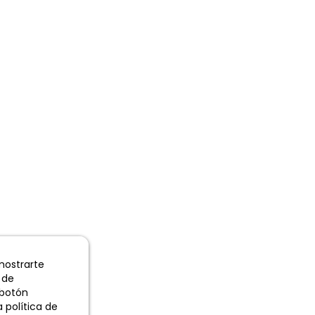
 mostrarte
 de
 botón
 política de