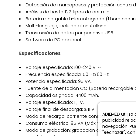
Detección de marcapasos y protección contra des
Análisis de hasta 122 tipos de arritmia.
Batería recargable Li-Ion integrada (1 hora contin
Multi-lenguaje, incluido el castellano.
Transmisión de datos por pendrive USB.
Software de PC opcional.
Especificaciones
Voltaje especificado: 100-240 V ～.
Frecuencia especificada: 50 Hz/60 Hz.
Potencia especificada: 95 VA.
Fuente de alimentación CC (Batería recargable de
Capacidad asignada: 4400 mAh.
Voltaje especificado: 11,1 V.
Voltaje final de descarga: ≥ 11 V.
ADIEMED utiliza
Modo de recarga: corriente constante/Voltaje c
publicidad rela
Consumo eléctrico: 95 VA (Máximo).
navegación. Pue
Modo de grabación: grabación con matriz de pun
"Rechazar", conf