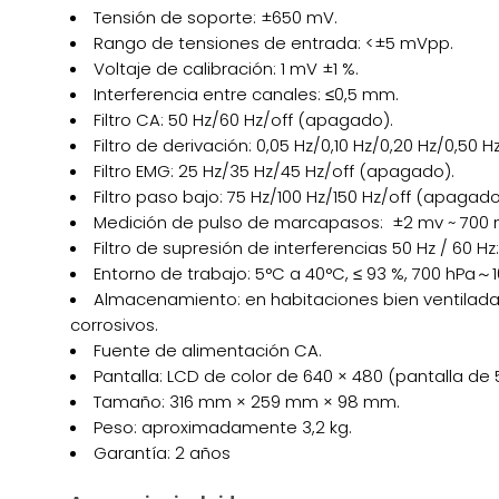
Tensión de soporte: ±650 mV.
Rango de tensiones de entrada: <±5 mVpp.
Voltaje de calibración: 1 mV ±1 %.
Interferencia entre canales: ≤0,5 mm.
Filtro CA: 50 Hz/60 Hz/off (apagado).
Filtro de derivación: 0,05 Hz/0,10 Hz/0,20 Hz/0,50 Hz
Filtro EMG: 25 Hz/35 Hz/45 Hz/off (apagado).
Filtro paso bajo: 75 Hz/100 Hz/150 Hz/off (apagado
Medición de pulso de marcapasos: ±2 mv ~ 700 mv
Filtro de supresión de interferencias 50 Hz / 60 Hz
Entorno de trabajo: 5°C a 40°C, ≤ 93 %, 700 hPa～1
Almacenamiento: en habitaciones bien ventilada
corrosivos.
Fuente de alimentación CA.
Pantalla: LCD de color de 640 × 480 (pantalla de 
Tamaño: 316 mm × 259 mm × 98 mm.
Peso: aproximadamente 3,2 kg.
Garantía: 2 años