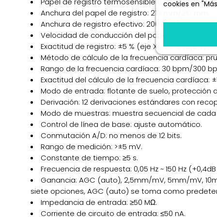
Papel de registro termosensible bobinado/papel
cookies en "Más
Anchura del papel de registro: 216 mm/210 mm.
Más informació
Anchura de registro efectivo: 200 mm/195 mm.
Velocidad de conducción del papel: 5 mm/s, 10 
Exactitud de registro: ±5 % (eje X), ±5 % (eje Y).
Método de cálculo de la frecuencia cardíaca: p
Rango de la frecuencia cardíaca: 30 bpm/300 b
Exactitud del cálculo de la frecuencia cardíaca: 
Modo de entrada: flotante de suelo, protección de
Derivación: 12 derivaciones estándares con recop
Modo de muestras: muestra secuencial de cada 
Control de línea de base: ajuste automático.
Conmutación A/D: no menos de 12 bits.
Rango de medición: >±5 mV.
Constante de tiempo: ≥5 s.
Frecuencia de respuesta: 0,05 Hz ~ 150 Hz (+0,4dB 
Ganancia: AGC (auto), 2,5mm/mV, 5mm/mV, 1
siete opciones, AGC (auto) se toma como predeter
Impedancia de entrada: ≥50 MΩ.
Corriente de circuito de entrada: ≤50 nA.