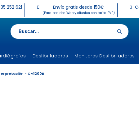
35 252 621
Envío gratis desde 150€
C
(Para pedidos Web y clientes con tarifa PVP)
ardiógrafos
Desfibriladores
Monitores Desfibriladores
nterpretación - CM1200B