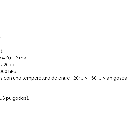
.
).
 0,1 ~ 2 ms.
: ≥20 db.
060 hPa.
s con una temperatura de entre -20°C y +60°C y sin gases
5,6 pulgadas).