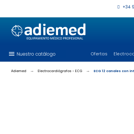
+34 9
menu
Nuestro catálogo
Ofertas
Electroc
Adiemed
Electrocardiógrafos - ECG
ECG 12 canales con i