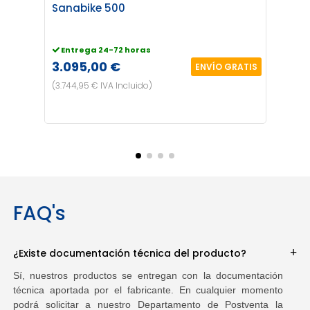
Sanabike 500
Sana
Entrega 24-72 horas
Cons
3.095,00 €
3.19
ENVÍO GRATIS
(3.744,95 € IVA Incluido)
(3.865,
FAQ's
¿Existe documentación técnica del producto?
Sí, nuestros productos se entregan con la documentación
técnica aportada por el fabricante. En cualquier momento
podrá solicitar a nuestro Departamento de Postventa la