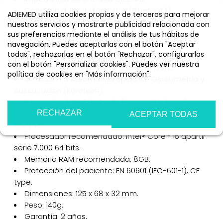
Conexión al PC: Inalámbrica (Bluetooth).
ADIEMED utiliza cookies propias y de terceros para mejorar
Alimentación: 2 pilas recargables de 1.2 V (AAA
nuestros servicios y mostrarte publicidad relacionada con
NiMH).
sus preferencias mediante el análisis de tus hábitos de
navegación. Puedes aceptarlas con el botón "Aceptar
Intervalo dinámico: ±20 mV.
todas", rechazarlas en el botón "Rechazar", configurarlas
Rango de desplazamiento DC: ±1000 mV.
con el botón "Personalizar cookies". Puedes ver nuestra
Frecuencia de respuesta: 0.05 Hz … 150Hz.
política de cookies en "Más información".
Medición PA Automática opcional: Oscilometría y
Más información
Personalizar cookies
Auscultación (Korotkoff).
Conexión al PC: Bluetooth (tipo inalámbrico).
Sistemas Operativos soportados: Windows Vista,
RECHAZAR
ACEPTAR TODAS
7, 8 y 10.
Procesador recomendado: Intel® Core™ i5 apartir
serie 7.000 64 bits.
Memoria RAM recomendada: 8GB.
Protección del paciente: EN 60601 (IEC-601-1), CF
type.
Dimensiones: 125 x 68 x 32 mm.
Peso: 140g.
Garantía: 2 años.