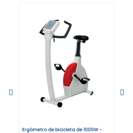
Ergómetro de bicicleta de 1000W -
Ergóm