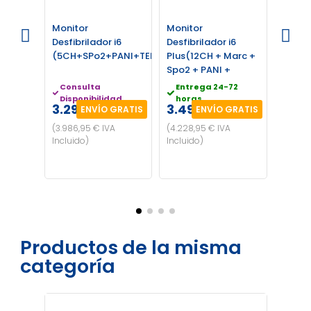
Monitor
Monitor
Monit
Desfibrilador i6
Desfibrilador i6
Desfib
(5CH+SPo2+PANI+TEMP)
Plus(12CH + Marc +
Pro(5
Spo2 + PANI +
Consulta
Entrega 24-72
Cons
Disponibilidad
horas
Disp
3.295,00 €
3.495,00 €
3.79
ENVÍO GRATIS
ENVÍO GRATIS
(3.986,95 € IVA
(4.228,95 € IVA
(4.591,
Incluido)
Incluido)
Productos de la misma
categoría