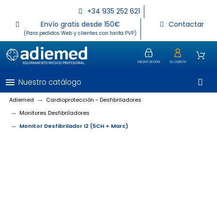
+34 935 252 621
Envío gratis desde 150€
Contactar
(Para pedidos Web y clientes con tarifa PVP)
INICIAR SESIÓN
SU CUENTA
menu
Nuestro catálogo
Adiemed
Cardioprotección - Desfibriladores
Monitores Desfibriladores
Monitor Desfibrilador i2 (5CH + Marc)