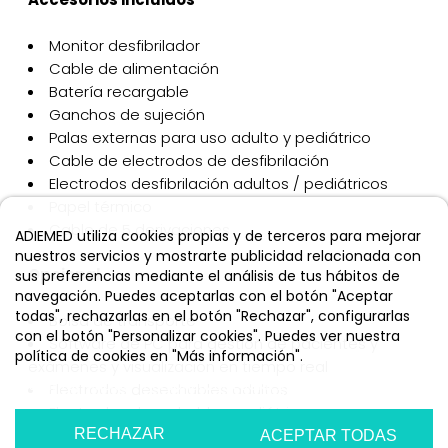
Monitor desfibrilador
Cable de alimentación
Batería recargable
Ganchos de sujeción
Palas externas para uso adulto y pediátrico
Cable de electrodos de desfibrilación
Electrodos desfibrilación adultos / pediátricos
Papel térmico
Cable de 5 derivaciones
ADIEMED utiliza cookies propias y de terceros para mejorar
nuestros servicios y mostrarte publicidad relacionada con
Opcional
sus preferencias mediante el análisis de tus hábitos de
navegación. Puedes aceptarlas con el botón "Aceptar
todas", rechazarlas en el botón "Rechazar", configurarlas
Bolsa de transporte
con el botón "Personalizar cookies". Puedes ver nuestra
Software de PC para gestión de pacientes y
política de cookies en "Más información".
exámenes y visualización en tiempo real
Más información
Personalizar cookies
Electrodos desechables adultos
Electrodos desechables pediátricos
RECHAZAR
Sensor de profundidad de RCP
ACEPTAR TODAS