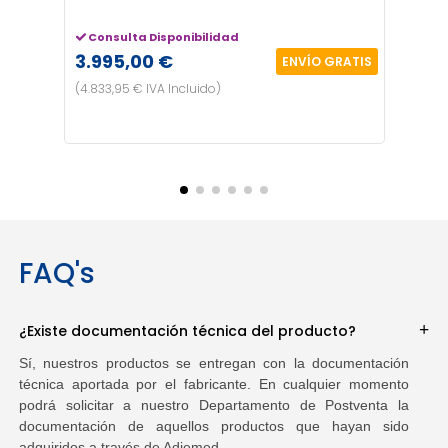
Consulta Disponibilidad
Entr
3.995,00 €
3.49
ENVÍO GRATIS
(4.833,95 € IVA Incluido)
(4.228,
FAQ's
¿Existe documentación técnica del producto?
Sí, nuestros productos se entregan con la documentación
técnica aportada por el fabricante. En cualquier momento
podrá solicitar a nuestro Departamento de Postventa la
documentación de aquellos productos que hayan sido
adquiridos a través de Adiemed.