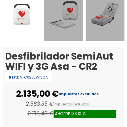
Desfibrilador SemiAut
WIFI y 3G Asa - CR2
REF:
DA-CR2SEWI3GA
2.135,00 €
Impuestos excluidos
2.583,35 €
Impuestos incluidos
2.716,45 €
AHORRE 133,10 €