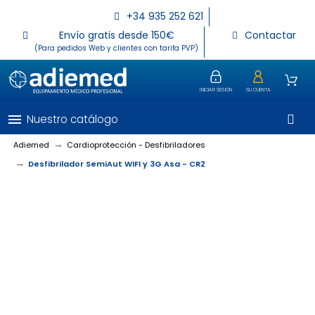
+34 935 252 621
Envío gratis desde 150€
Contactar
(Para pedidos Web y clientes con tarifa PVP)
INICIAR SESIÓN
SU CUENTA
menu
Nuestro catálogo
Adiemed
Cardioprotección - Desfibriladores
Desfibrilador SemiAut WIFI y 3G Asa - CR2