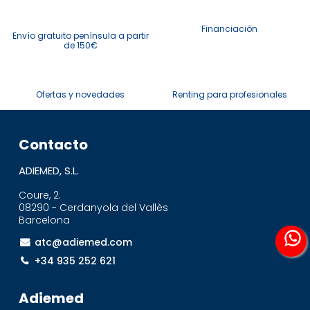
Financiación
Envío gratuito península a partir
de 150€
Ofertas y novedades
Renting para profesionales
Contacto
ADIEMED, S.L.
Coure, 2.
08290 - Cerdanyola del Vallès
Barcelona
atc@adiemed.com
+34 935 252 621
Adiemed