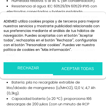
Humedad relativa: 5 al 95 % (sin condensación).
Resistencia al agua: IEC 60529/EN 60529 IPX5 con
electrodos conectados y batería instalada.
Resistencia al polvo: IEC 60529/EN 60529 IP5X con
ADIEMED utiliza cookies propias y de terceros para mejorar
electrodos conectados y batería instalada.
nuestros servicios y mostrarte publicidad relacionada con
Descarga: IEC 60068-2-27, (40 g, impulso de 11 ms,
sus preferencias mediante el análisis de tus hábitos de
½ sinusoide en cada eje).
navegación. Puedes aceptarlas con el botón "Aceptar
Vibración: MIL-STD-810G, Método 514.6, Helicóptero
todas", rechazarlas en el botón "Rechazar", configurarlas
– categoría 14 y Vehículo terrestre – categoría 20.
con el botón "Personalizar cookies". Puedes ver nuestra
Tipo de memoria: memoria digital interna (flash
política de cookies en "Más información".
RAM).
Más información
Personalizar cookies
Almacenamiento de ECG: mínimo 60 minutos de
ECG almacenados para dos episodios de distintos
RECHAZAR
ACEPTAR TODAS
pacientes.
Comunicaciones: USB y WIFI.
Batería: pila no recargable extraíble de
litio/dióxido de manganeso (Li/MnO2), 12,0 V, 4,7 Ah
(0,3kg).
Capacidad batería (a 20 °C): proporciona 166
descargas de 200 julios (con un minuto de RCP