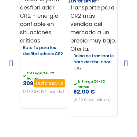
¡EN OFERTA!
Batería para los
desfibriladores CR2
Bolsa de transporte
Elect
para desfibrilador
desfib
CR2
Entrega 24-72
horas
Entrega 24-72
309,00 €
ENVÍO GRATIS
Entr
horas
hor
92,00 €
(373,89 € IVA Incluido)
149,
(111,32 € IVA Incluido)
(180,29