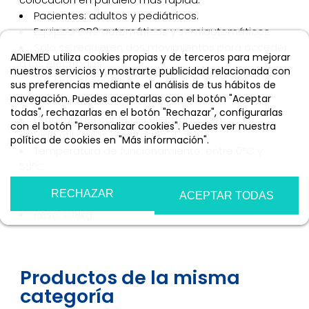
Pacientes: adultos y pediátricos.
Equipos: CR2 automáticos y semiautomáticos.
Solo se requieren dos movimientos para acceder
ADIEMED utiliza cookies propias y de terceros para mejorar
a los electrodos:
nuestros servicios y mostrarte publicidad relacionada con
Abrir el equipo
sus preferencias mediante el análisis de tus hábitos de
navegación. Puedes aceptarlas con el botón "Aceptar
Tirar del asa
todas", rechazarlas en el botón "Rechazar", configurarlas
Longitud del cable del electrodo: 1.1m.
con el botón "Personalizar cookies". Puedes ver nuestra
Vida útil de los electrodos: 4 años.
política de cookies en "Más información".
Temperatura de funcionamiento: entre 0°C y
Más información
Personalizar cookies
50°C.
Temperatura de almacenamiento: entre 15 °C y
RECHAZAR
ACEPTAR TODAS
35 °C.
Peso: 0,19kg.
Productos de la misma
categoría