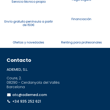
Servicio técnico propio
Financiación
Envío gratuito península a partir
de 150€
Ofertas y novedades
Renting para profesionales
Contacto
ADIEMED, S.L.
Coure, 2.
08290 - Cerdanyola del Vallès
Barcelona
atc@adiemed.com
+34 935 252 621