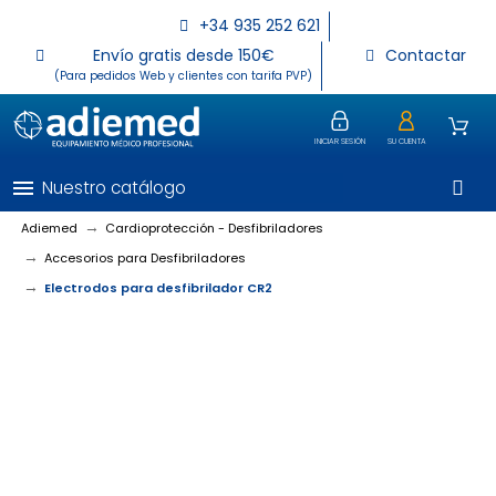
+34 935 252 621
Envío gratis desde 150€
Contactar
(Para pedidos Web y clientes con tarifa PVP)
INICIAR SESIÓN
SU CUENTA
menu
Nuestro catálogo
Adiemed
Cardioprotección - Desfibriladores
Accesorios para Desfibriladores
Electrodos para desfibrilador CR2