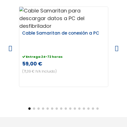
Bate
Cable Samaritan de conexión a PC
Cons
206
(249,2
Entrega 24-72 horas
59,00 €
(71,39 € IVA Incluido)