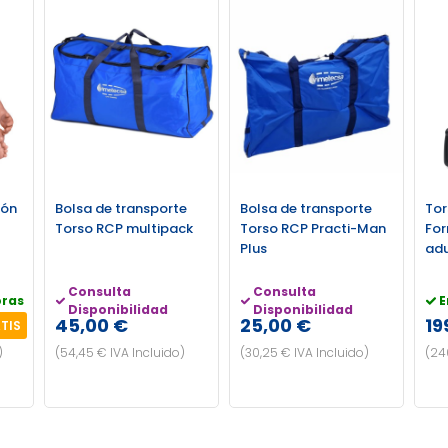
ión
Bolsa de transporte
Bolsa de transporte
Tor
Torso RCP multipack
Torso RCP Practi-Man
For
Plus
adu
Consulta
Consulta
oras
E
Disponibilidad
Disponibilidad
45,00 €
25,00 €
19
TIS
)
(54,45 € IVA Incluido)
(30,25 € IVA Incluido)
(24