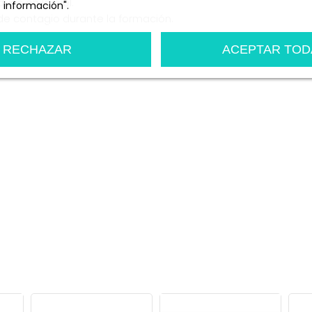
uos en la piel.
 información".
de contagio durante la formación.
n
Personalizar cookies
RECHAZAR
ACEPTAR TOD