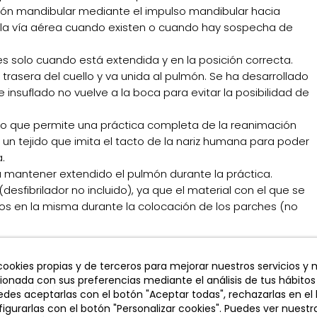
ción mandibular mediante el impulso mandibular hacia
r la vía aérea cuando existen o cuando hay sospecha de
es solo cuando está extendida y en la posición correcta.
 trasera del cuello y va unida al pulmón. Se ha desarrollado
insuflado no vuelve a la boca para evitar la posibilidad de
, lo que permite una práctica completa de la reanimación
n tejido que imita el tacto de la nariz humana para poder
.
 a mantener extendido el pulmón durante la práctica.
desfibrilador no incluido), ya que el material con el que se
uos en la misma durante la colocación de los parches (no
 cookies propias y de terceros para mejorar nuestros servicios y
cionada con sus preferencias mediante el análisis de tus hábitos
y neutro con o sin "click".
des aceptarlas con el botón "Aceptar todas", rechazarlas en el
igurarlas con el botón "Personalizar cookies". Puedes ver nuestra