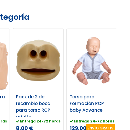
tegoría
ara
Pack de 2 de
Torso para
n
recambio boca
Formación RCP
para torso RCP
baby Advance
adulto
oras
Entrega 24-72 horas
Entrega 24-72 horas
8,00 €
129,00 €
ENVÍO GRATIS