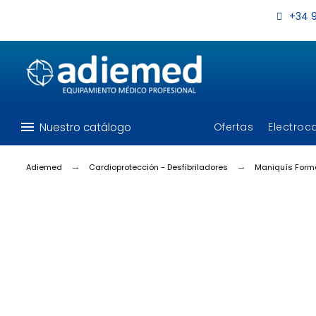
+34 9
menu
Nuestro catálogo
Ofertas
Electroc
Adiemed
Cardioprotección - Desfibriladores
Maniquís Form