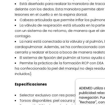
Está diseñado para realizar la maniobra de trac
delante con los dedos. Esta maniobra permite abri
lesiones en el cuello o en la espina dorsal.
Cabeza articulada que permite inflar los pulmon
La válvula de respiración está situada en la parte
con un sistema de no retorno, de manera que el aire 
contagio.
La nariz está conectada a la válvula y al pulmón
cardiopulmonar. Además, se ha confeccionado con u
cerrarla y realizar el boca a boca de manera realista
El sistema de fijación del pulmón al torso ayuda
Permite la práctica de la formación RCP con DEA (
ha confeccionado la piel del maniquí no deja resid
incluidos).
Especificaciones
ADIEMED utiliza
publicidad rela
Selector exclusivo con res posiciones: niño, adulto 
navegación. Pue
Torsos disponibles: piel oscura y piel clara.
"Rechazar", conf