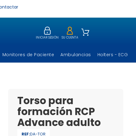
ontactar
INICIAR SESIÓN
SU CUENTA
Monitores de Paciente
Ambulancias
Holters - ECG
Torso para
formación RCP
Advance adulto
REF:
DA-TOR