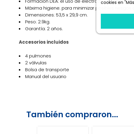
Formación DEA: el uso de electrodos no deja resid
cookies en "Más
Máxima higiene: para minimizar posibles riesgos 
Más informació
Dimensiones: 53,5 x 29,9 cm.
Peso: 2.9kg.
Garantía: 2 años.
Accesorios incluidos
4 pulmones
2 válvulas
Bolsa de transporte
Manual del usuario
También compraron...