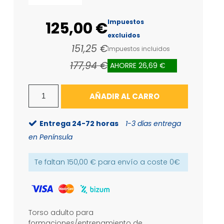
Impuestos
125,00 €
excluidos
151,25 €
Impuestos incluidos
177,94 €
AHORRE 26,69 €
AÑADIR AL CARRO
Entrega 24-72 horas
1-3 días entrega
en Península
Te faltan
150,00 €
para envío a coste
0€
Torso adulto para
formaciones/entrenamiento de