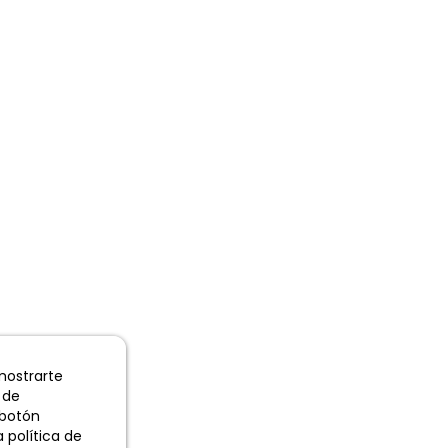
 mostrarte
 de
 botón
 política de