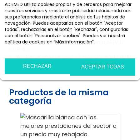
ADIEMED utiliza cookies propias y de terceros para mejorar
categoría III.
nuestros servicios y mostrarte publicidad relacionada con
Según norma EN 420:2003+A1:2009.
sus preferencias mediante el análisis de tus hábitos de
EN ISO 347-1:2016/A1:2018.
navegación. Puedes aceptarlas con el botón "Aceptar
En ISO 374-5:2016.
todas", rechazarlas en el botón "Rechazar", configurarlas
EN ISO 21420.
con el botón "Personalizar cookies". Puedes ver nuestra
política de cookies en "Más información".
Resistente a citostáticos según norma ASTM D
6978-05.
Más información
Personalizar cookies
Almacenar en lugar seco y fresco, protegido de la
luz solar.
RECHAZAR
ACEPTAR TODAS
Productos de la misma
categoría
¡EN OF
Guant