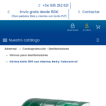
+34 935 252 621
Envío gratis desde 150€
Contactar
(Para pedidos Web y clientes con tarifa PVP)
INICIAR SESIÓN
SU CUENTA
menu
Nuestro catálogo
Adiemed
Cardioprotección - Desfibriladores
Vitrinas para desfibriladores
Vitrina AIVIA 300 con Alarma, Red y Telecontrol