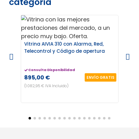
categoría
¡EN OF
Vitri
Vitrina AIVIA 310 con Alarma, Red,
Telecontrol y Código de apertura
Ent
155
Consulta Disponibilidad
895,00 €
ENVÍO GRATIS
(187,5
(1.082,95 € IVA Incluido)