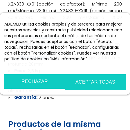
X2A330-XX011(opción calefactor); Mínimo 200
mA/Máximo 2300 mA. X2A330-XX111 (opción sirena
calefactor); Mínimo 200 mA/Máximo 2500
mA/Potencia sonora 90-105 dB / 1 metro (sirena
ADIEMED utiliza cookies propias y de terceros para mejorar
nuestros servicios y mostrarte publicidad relacionada con
normal/alta).
sus preferencias mediante el análisis de tus hábitos de
Autonomía de la batería:
~ 2 horas 30.
navegación. Puedes aceptarlas con el botón "Aceptar
Equipo opcional:
calefacción y ventilación
todas", rechazarlas en el botón "Rechazar", configurarlas
regulada, foto de control.
con el botón "Personalizar cookies". Puedes ver nuestra
Dimensiones:
Alto 423mm, Largo 388mm y
política de cookies en "Más información".
Profundo 201mm.
Más información
Personalizar cookies
Peso:
3,5 kg
Accesorios:
Vitrina, correa sujeta DEA,
RECHAZAR
ACEPTAR TODAS
transformador, manual de instrucciones y cable de
alimentación.
Garantía:
2 años.
Productos de la misma