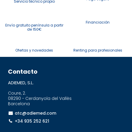
Servicio técnico propio
Financiación
Envío gratuito península a partir
de 150€
Ofertas y novedades
Renting para profesionales
Contacto
ADIEMED, S.L.
Coure, 2.
08290 - Cerdanyola del Vallès
Barcelona
atc@adiemed.com
+34 935 252 621