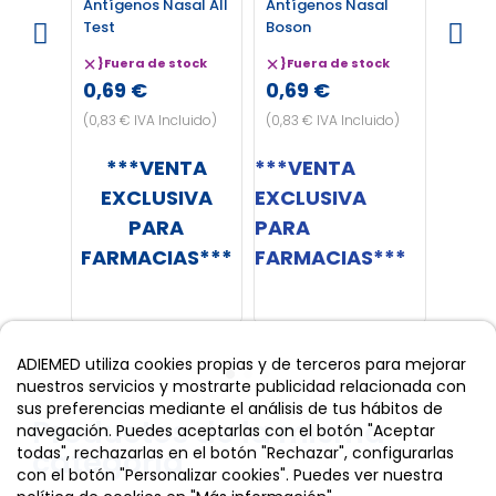
Antígenos Nasal All
Antígenos Nasal
Antíge
Test
Boson
Test
}
Fuera de stock
}
Fuera de stock
}
Fue
0,69 €
0,69 €
0,49
(0,83 € IVA Incluido)
(0,83 € IVA Incluido)
(0,59 €
***VENTA
***VENTA
***VEN
EXCLUSIVA
EXCLUSIVA
PARA F
PARA
PARA
FARMACIAS***
FARMACIAS***
ADIEMED utiliza cookies propias y de terceros para mejorar
nuestros servicios y mostrarte publicidad relacionada con
sus preferencias mediante el análisis de tus hábitos de
Productos de la misma
navegación. Puedes aceptarlas con el botón "Aceptar
todas", rechazarlas en el botón "Rechazar", configurarlas
categoría
con el botón "Personalizar cookies". Puedes ver nuestra