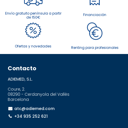
Envío gratuito península a partir
Financiación
de 150€
Ofertas y novedades
Renting para profesionales
Contacto
ADIEMED, S.L.
Coure, 2.
08290 - Cerdanyola del Vallès
Barcelona
atc@adiemed.com
+34 935 252 621