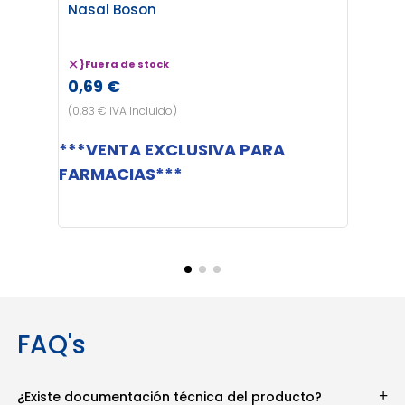
Nasal Boson
Nasal
}
Fuera de stock
}
Fue
0,69 €
0,69
(0,83 € IVA Incluido)
(0,83 €
***VENTA EXCLUSIVA PARA
*
FARMACIAS***
FAQ's
¿Existe documentación técnica del producto?