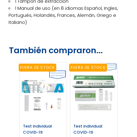
1 Tampón de extracción
1 Manual de uso (en 8 idiomas Español, Ingles,
Portugués, Holandés, Frances, Alemán, Griego e
Italiano)
También compraron...
FUERA DE STOCK
FUERA DE STOCK
FUERA 
Test individual
Test individual
Test i
COVID-19
COVID-19
COVID