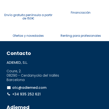
Financiación
Envío gratuito península a partir
de 150€
Ofertas y novedades
Renting para profesionales
Contacto
ADIEMED, S.L.
Coure, 2.
08290 - Cerdanyola del Vallès
Barcelona
atc@adiemed.com
+34 935 252 621
Adiemed