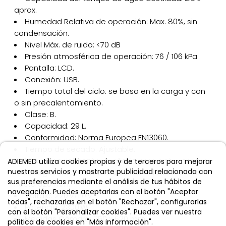
aprox.
Humedad Relativa de operación: Max. 80%, sin
condensación.
Nivel Máx. de ruido: <70 dB
Presión atmosférica de operación: 76 / 106 kPa
Pantalla: LCD.
Conexión: USB.
Tiempo total del ciclo: se basa en la carga y con
o sin precalentamiento.
Clase: B.
Capacidad: 29 L.
Conformidad: Norma Europea EN13060.
Tiempo de secado: Ajustable.
Uso: especialmente diseñado para instrumentos
ADIEMED utiliza cookies propias y de terceros para mejorar
nuestros servicios y mostrarte publicidad relacionada con
extralargos. La profundidad del esterilizador es de
sus preferencias mediante el análisis de tus hábitos de
hasta 620 mm.
navegación. Puedes aceptarlas con el botón "Aceptar
Voltaje: 220 V/110 V.
todas", rechazarlas en el botón "Rechazar", configurarlas
Potencia: 2300 W.
con el botón "Personalizar cookies". Puedes ver nuestra
Medidas Cámara: 250 x 620 mm.
política de cookies en "Más información".