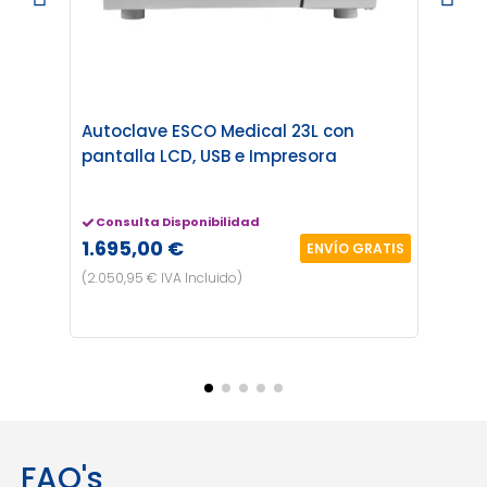
Autoclave ESCO Medical 23L con
Autoc
pantalla LCD, USB e Impresora
Impr
Consulta Disponibilidad
Cons
1.695,00 €
2.09
ENVÍO GRATIS
(2.050,95 € IVA Incluido)
(2.534,
FAQ's