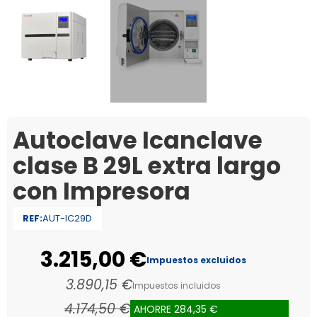
Autoclave Icanclave
clase B 29L extra largo
con Impresora
REF:
AUT-IC29D
3.215,00 €
Impuestos excluidos
3.890,15 €
Impuestos incluidos
4.174,50 €
AHORRE 284,35 €