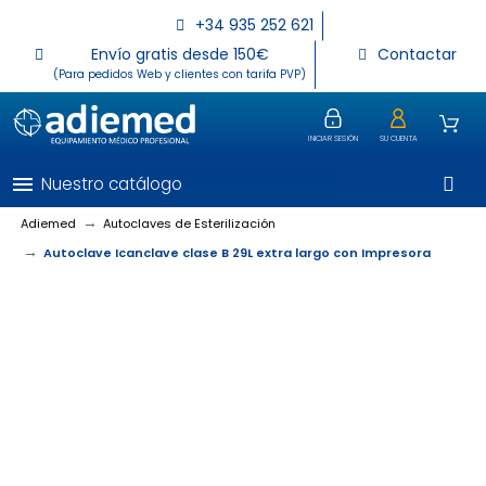
+34 935 252 621
Envío gratis desde 150€
Contactar
(Para pedidos Web y clientes con tarifa PVP)
INICIAR SESIÓN
SU CUENTA
menu
Nuestro catálogo
Adiemed
Autoclaves de Esterilización
Autoclave Icanclave clase B 29L extra largo con Impresora