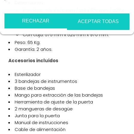
Dimensiones:
Más información
Personalizar cookies
Bandejas: 185 x 570 mm / 213 x 570 mm / 227 x
570 mm.
RECHAZAR
ACEPTAR TODAS
Sin caja: 490 mm x 455 mm x 860 mm.
Con caja: 575 mm x 520 mm x 970 mm.
Peso: 65 Kg.
Garantía: 2 años.
Accesorios incluidos
Esterilizador
3 bandejas de instrumentos
Base de bandejas
Mango para extracción de las bandejas
Herramienta de ajuste de la puerta
2 mangueras de desagüe
Junta para la puerta
Manual de instrucciones
Cable de alimentación