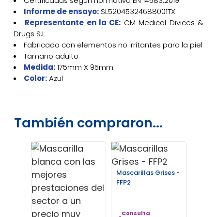
Certificadas según normativa EN 14683:2019
Informe de ensayo:
SL52045324688001TX
Representante en la CE:
CM Medical Divices &
Drugs S.L
Fabricada con elementos no irritantes para la piel
Tamaño adulto
Medida:
175mm X 95mm
Color:
Azul
También compraron...
Mascarillas Grises -
FFP2
Consulta