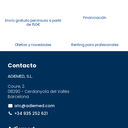
Financiación
Envío gratuito península a partir
de 150€
Ofertas y novedades
Renting para profesionales
Contacto
ADIEMED, S.L.
Coure, 2.
08290 - Cerdanyola del Vallès
Barcelona
atc@adiemed.com
+34 935 252 621