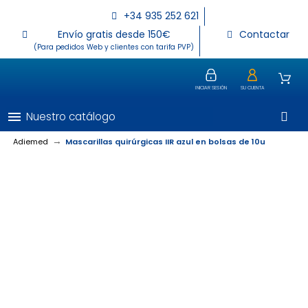
+34 935 252 621
Envío gratis desde 150€
Contactar
(Para pedidos Web y clientes con tarifa PVP)
INICIAR SESIÓN
SU CUENTA
menu
Nuestro catálogo
Adiemed
Mascarillas quirúrgicas IIR azul en bolsas de 10u