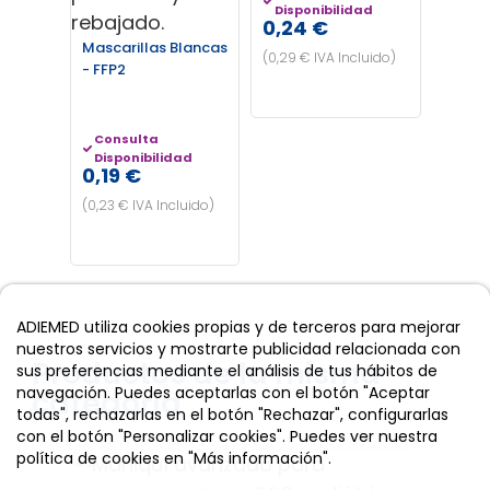
Disponibilidad
0,24 €
Mascarillas Blancas
(0,29 € IVA Incluido)
- FFP2
Consulta
Disponibilidad
0,19 €
(0,23 € IVA Incluido)
ADIEMED utiliza cookies propias y de terceros para mejorar
nuestros servicios y mostrarte publicidad relacionada con
Productos de la misma
sus preferencias mediante el análisis de tus hábitos de
navegación. Puedes aceptarlas con el botón "Aceptar
categoría
todas", rechazarlas en el botón "Rechazar", configurarlas
con el botón "Personalizar cookies". Puedes ver nuestra
política de cookies en "Más información".
Más información
Personalizar cookies