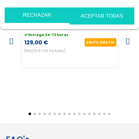
Torso para Formación RCP baby
RECHAZAR
Advance
ACEPTAR TODAS
Elec
Entrega 24-72 horas
desfi
129,00 €
ENVÍO GRATIS
5 pa
(156,09 € IVA Incluido)
Ent
210,
(254,1