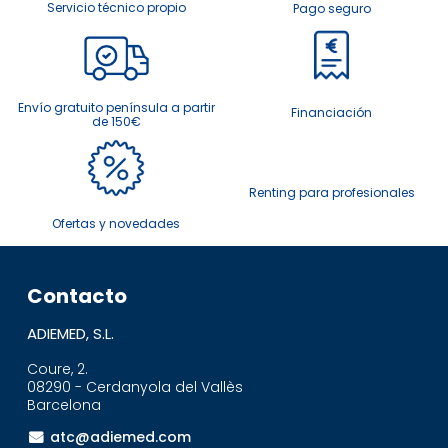
Servicio técnico propio
Pago seguro
Envío gratuito península a partir
Financiación
de 150€
Renting para profesionales
Ofertas y novedades
Contacto
ADIEMED, S.L.
Coure, 2.
08290 - Cerdanyola del Vallès
Barcelona
atc@adiemed.com