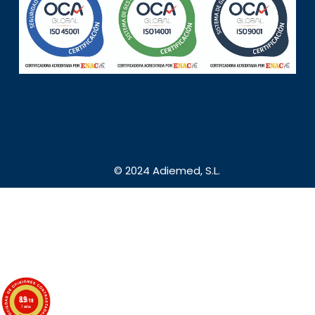
© 2024 Adiemed, S.L.
8.9
/10
7 notas