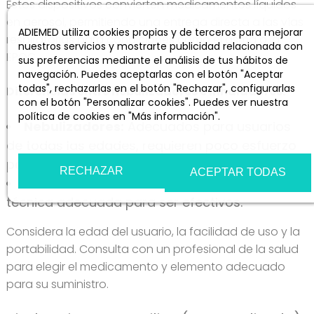
Estos dispositivos convierten medicamentos líquidos
en aerosol, permitiendo una entrega directa a las vías
ADIEMED utiliza cookies propias y de terceros para mejorar
respiratorias para condiciones como el asma o la
nuestros servicios y mostrarte publicidad relacionada con
EPOC.
sus preferencias mediante el análisis de tus hábitos de
navegación. Puedes aceptarlas con el botón "Aceptar
todas", rechazarlas en el botón "Rechazar", configurarlas
Diferencias entre nebulizadores e inhaladores:
con el botón "Personalizar cookies". Puedes ver nuestra
política de cookies en "Más información".
Nebulizadores:
Adecuados para usuarios
Más información
Personalizar cookies
de todas las edades, requieren poco esfuerzo
para inhalar el medicamento.
RECHAZAR
ACEPTAR TODAS
Inhaladores:
Portátiles pero requieren una
técnica adecuada para ser efectivos.
Considera la edad del usuario, la facilidad de uso y la
portabilidad. Consulta con un profesional de la salud
para elegir el medicamento y elemento adecuado
para su suministro.