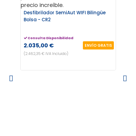
Manu
Desfibrilador SemiAut WIFI Bilingüe
Bolsa - CR2
Ent
1.24
(1.506
Consulta Disponibilidad
2.035,00 €
ENVÍO GRATIS
(2.462,35 € IVA Incluido)