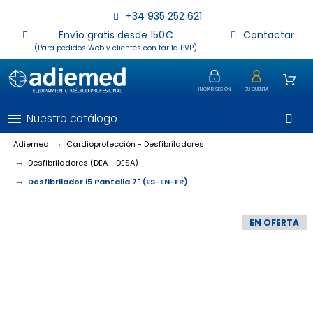
+34 935 252 621
Envío gratis desde 150€
Contactar
(Para pedidos Web y clientes con tarifa PVP)
INICIAR SESIÓN
SU CUENTA
menu
Nuestro catálogo
Adiemed
Cardioprotección - Desfibriladores
Desfibriladores (DEA - DESA)
Desfibrilador i5 Pantalla 7" (ES-EN-FR)
EN OFERTA