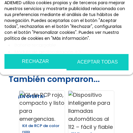
ADIEMED utiliza cookies propias y de terceros para mejorar
Electrodos adultos y pediátricos
nuestros servicios y mostrarte publicidad relacionada con
Batería
sus preferencias mediante el análisis de tus hábitos de
navegación. Puedes aceptarlas con el botón "Aceptar
Opcional
todas", rechazarlas en el botón "Rechazar", configurarlas
con el botón "Personalizar cookies". Puedes ver nuestra
Bolsa de transporte
política de cookies en "Más información".
Batería recargable
Más información
Personalizar cookies
Módulo de geolocalización 4G
RECHAZAR
ACEPTAR TODAS
También compraron...
¡EN OFERTA!
¡EN OF
Guante
talla 
Kit de RCP de color
unida
rojo