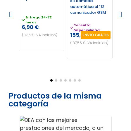
Kit llamada
automática al 112
Entr
comunicador GSM
hor
Entrega 24-72
3,40
horas
Consulta
6,90 €
(4,11 €
Disponibilidad
155,00 €
(8,35 € IVA Incluido)
ENVÍO GRATIS
(187,55 € IVA Incluido)
Productos de la misma
categoría
¡EN OF
Desf